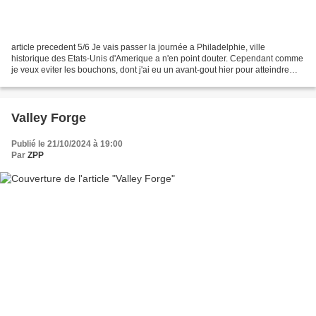
article precedent 5/6 Je vais passer la journée a Philadelphie, ville
historique des Etats-Unis d'Amerique a n'en point douter. Cependant comme
je veux eviter les bouchons, dont j'ai eu un avant-gout hier pour atteindre
mon hotel, je me rabats aujourd'hui...
Valley Forge
Publié le 21/10/2024 à 19:00
Par
ZPP