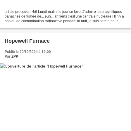
article precedent 4/6 Lundi matin, le jour se leve. J'admire les magnifiques
panaches de fumée de... euh... ah tiens c'est une centrale nucléaire ! Il n'y a
pas eu de contamination radioactive pendant la nuit, je suis serein pour
prendre la route. Je...
Hopewell Furnace
Publié le 20/10/2024 à 19:00
Par
ZPP