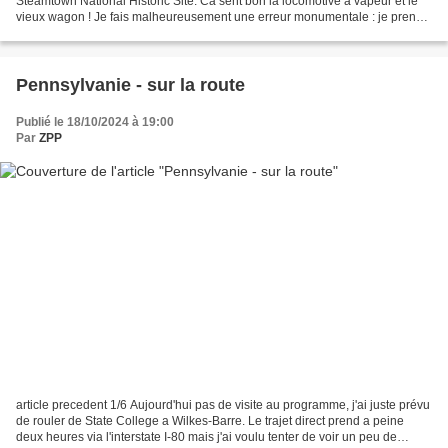
Steamtown National Historic Site. Ca sent bon la locomotive a vapeur et le
vieux wagon ! Je fais malheureusement une erreur monumentale : je prends
(perds) le temps de dejeuner avant...
Pennsylvanie - sur la route
Publié le 18/10/2024 à 19:00
Par
ZPP
article precedent 1/6 Aujourd'hui pas de visite au programme, j'ai juste prévu
de rouler de State College a Wilkes-Barre. Le trajet direct prend a peine
deux heures via l'interstate I-80 mais j'ai voulu tenter de voir un peu de