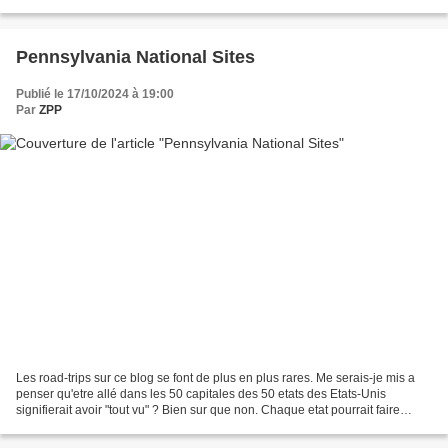
paysage en faisant un detour...
Pennsylvania National Sites
Publié le 17/10/2024 à 19:00
Par
ZPP
Les road-trips sur ce blog se font de plus en plus rares. Me serais-je mis a
penser qu'etre allé dans les 50 capitales des 50 etats des Etats-Unis
signifierait avoir "tout vu" ? Bien sur que non. Chaque etat pourrait faire
l'objet d'un blog complet !...