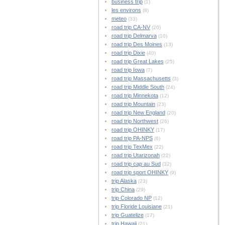
business trip
(1)
les environs
(8)
meteo
(33)
road trip CA-NV
(20)
road trip Delmarva
(10)
road trip Des Moines
(13)
road trip Dixie
(40)
road trip Great Lakes
(25)
road trip Iowa
(7)
road trip Massachusetts
(3)
road trip Middle South
(24)
road trip Minnekota
(12)
road trip Mountain
(23)
road trip New England
(20)
road trip Northwest
(26)
road trip OHINKY
(17)
road trip PA-NPS
(6)
road trip TexMex
(22)
road trip Utarizonah
(22)
road trip cap au Sud
(32)
road trip sport OHINKY
(9)
trip Alaska
(23)
trip China
(29)
trip Colorado NP
(12)
trip Floride Louisiane
(21)
trip Guatelize
(17)
trip Hawaii
(21)