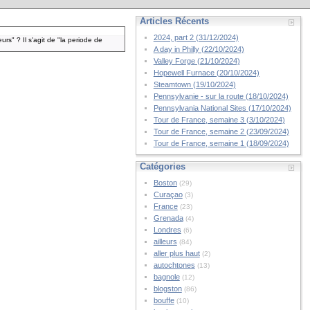
Articles Récents
2024, part 2 (31/12/2024)
rs" ? Il s'agit de "la periode de
A day in Philly (22/10/2024)
Valley Forge (21/10/2024)
Hopewell Furnace (20/10/2024)
Steamtown (19/10/2024)
Pennsylvanie - sur la route (18/10/2024)
Pennsylvania National Sites (17/10/2024)
Tour de France, semaine 3 (3/10/2024)
Tour de France, semaine 2 (23/09/2024)
Tour de France, semaine 1 (18/09/2024)
Catégories
Boston
(29)
Curaçao
(3)
France
(23)
Grenada
(4)
Londres
(6)
ailleurs
(84)
aller plus haut
(2)
autochtones
(13)
bagnole
(12)
blogston
(86)
bouffe
(10)