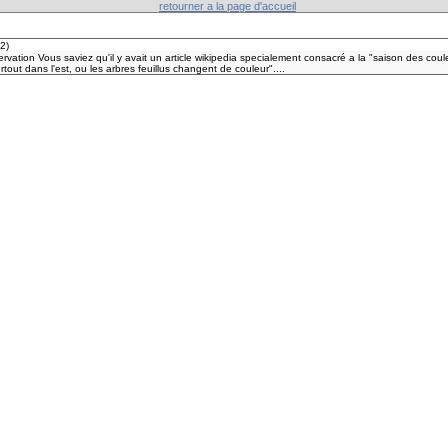
retourner a la page d'accueil
22
)
ation Vous saviez qu'il y avait un article wikipedia specialement consacré a la "saison des couleu
out dans l'est, ou les arbres feuillus changent de couleur"....