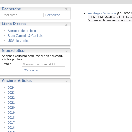
Recherche
Feuillage d'automne
(
16/10/20
ohhhhhhhh Middlesex Fells Reserv
l'annee en Amerique du nord, surt
Liens Directs
A propos de ce blog
State Capitols & Capitals
USA : le vertige
Niouzeletteur
Abonnez-vous pour être averti des nouveaux
articles publiés.
Email
Anciens Articles
2024
2023
2022
2021
2020
2019
2018
2017
2016