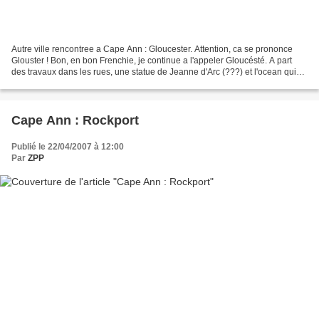
Autre ville rencontree a Cape Ann : Gloucester. Attention, ca se prononce
Glouster ! Bon, en bon Frenchie, je continue a l'appeler Gloucésté. A part
des travaux dans les rues, une statue de Jeanne d'Arc (???) et l'ocean qui
est le meme qu'a Rockport,...
Cape Ann : Rockport
Publié le 22/04/2007 à 12:00
Par
ZPP