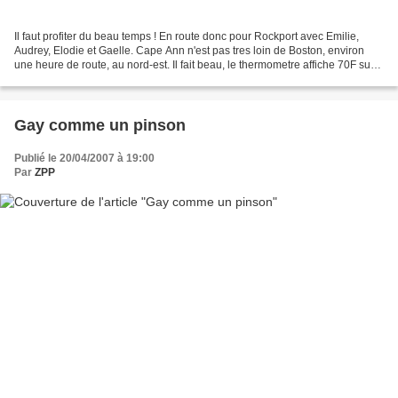
Il faut profiter du beau temps ! En route donc pour Rockport avec Emilie,
Audrey, Elodie et Gaelle. Cape Ann n'est pas tres loin de Boston, environ
une heure de route, au nord-est. Il fait beau, le thermometre affiche 70F sur
la route, tout va bien. Arrive...
Gay comme un pinson
Publié le 20/04/2007 à 19:00
Par
ZPP