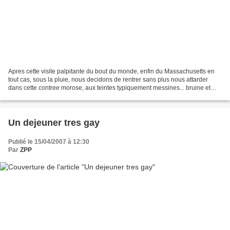
Apres cette visite palpitante du bout du monde, enfin du Massachusetts en
tout cas, sous la pluie, nous decidons de rentrer sans plus nous attarder
dans cette contree morose, aux teintes typiquement messines... bruine et
brume ! Sur la route du retour...
Un dejeuner tres gay
Publié le 15/04/2007 à 12:30
Par
ZPP