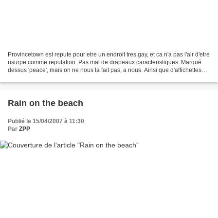
Provincetown est repute pour etre un endroit tres gay, et ca n'a pas l'air d'etre
usurpe comme reputation. Pas mal de drapeaux caracteristiques. Marqué
dessus 'peace', mais on ne nous la fait pas, a nous. Ainsi que d'affichettes
assez evocatrices. Dimanche...
Rain on the beach
Publié le 15/04/2007 à 11:30
Par
ZPP