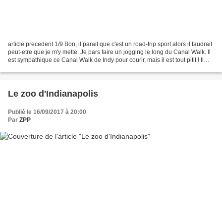
article precedent 1/9 Bon, il parait que c'est un road-trip sport alors il faudrait
peut-etre que je m'y mette. Je pars faire un jogging le long du Canal Walk. Il
est sympathique ce Canal Walk de Indy pour courir, mais il est tout pitit ! Il
m'en faut...
Le zoo d'Indianapolis
Publié le 16/09/2017 à 20:00
Par
ZPP