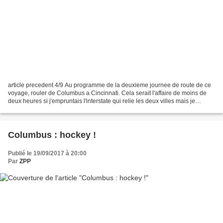
article precedent 4/9 Au programme de la deuxieme journee de route de ce
voyage, rouler de Columbus a Cincinnati. Cela serait l'affaire de moins de
deux heures si j'empruntais l'interstate qui relie les deux villes mais je
prefere aller me perdre sur...
Columbus : hockey !
Publié le 19/09/2017 à 20:00
Par
ZPP