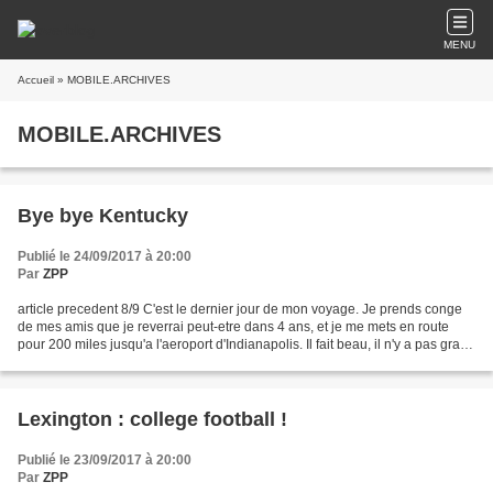
MENU
Accueil
» MOBILE.ARCHIVES
MOBILE.ARCHIVES
Bye bye Kentucky
Publié le 24/09/2017 à 20:00
Par
ZPP
article precedent 8/9 C'est le dernier jour de mon voyage. Je prends conge
de mes amis que je reverrai peut-etre dans 4 ans, et je me mets en route
pour 200 miles jusqu'a l'aeroport d'Indianapolis. Il fait beau, il n'y a pas grand
monde sur l'interstate,...
Lexington : college football !
Publié le 23/09/2017 à 20:00
Par
ZPP