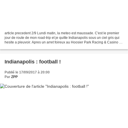
article precedent 2/9 Lundi matin, la meteo est maussade. C'est le premier
jour de route de mon road-trip et je quitte Indianapolis sous un ciel gris qui
hesite a pleuvoir. Apres un arret foireux au Hoosier Park Racing & Casino ou
j'echoue dans ma mission...
Indianapolis : football !
Publié le 17/09/2017 à 20:00
Par
ZPP