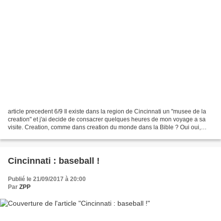
article precedent 6/9 Il existe dans la region de Cincinnati un "musee de la
creation" et j'ai decide de consacrer quelques heures de mon voyage a sa
visite. Creation, comme dans creation du monde dans la Bible ? Oui oui,
c'est ca ! Et en musée messieurs-dames,...
Cincinnati : baseball !
Publié le 21/09/2017 à 20:00
Par
ZPP