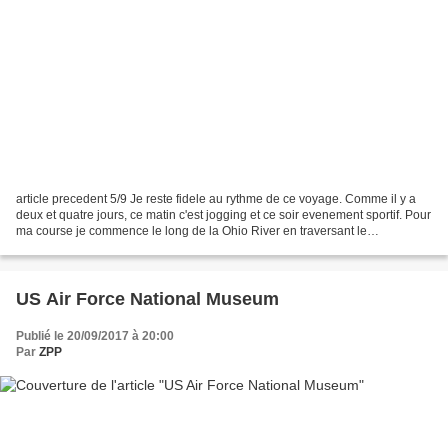
article precedent 5/9 Je reste fidele au rythme de ce voyage. Comme il y a
deux et quatre jours, ce matin c'est jogging et ce soir evenement sportif. Pour
ma course je commence le long de la Ohio River en traversant le
sympathique Smale Riverfront Park....
US Air Force National Museum
Publié le 20/09/2017 à 20:00
Par
ZPP