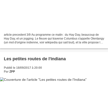
article precedent 3/9 Au programme ce matin : du Hay Day, beaucoup de
Hay Day, et un jogging. Le fleuve qui traverse Columbus s'appelle Olentangy
(un mot d'origine indienne, voir wikipedia qui sait tout), et la ville propose le
sympathique Olentangy Trail,...
Les petites routes de l'Indiana
Publié le 18/09/2017 à 20:00
Par
ZPP