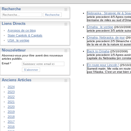
Recherche
Nebraska : Strategic Air & S
article precedent 4/5 Apres notr
trentaine de miles au sud d'Omaha
Liens Directs
Omaha : le vertige
(
26/10/2008
A propos de ce blog
article precedent 3/5 article suiv
State Capitols & Capitals
Omaha, Nebraska, de jour
(
26
USA : le vertige
article precedent 2/5 Dimanche 
de la vie et de la nature ici aussi
Niouzeletteur
Back to Omaha
(
25/10/2008
)
article precedent 1/5 Apres avoi
Abonnez-vous pour être averti des nouveaux
capitale du Nebraska (en constata
articles publiés.
Email
En route pour Lincoln !
(
25/10/
Samedi matin. Me voila en route 
pas l'Alaska. C'est un etat bien 
Anciens Articles
2024
2023
2022
2021
2020
2019
2018
2017
2016