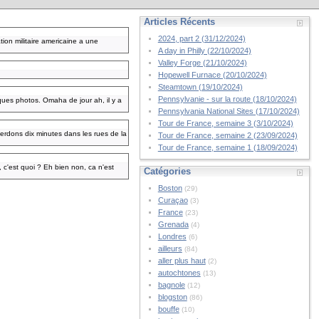
Articles Récents
2024, part 2 (31/12/2024)
tion militaire americaine a une
A day in Philly (22/10/2024)
Valley Forge (21/10/2024)
Hopewell Furnace (20/10/2024)
Steamtown (19/10/2024)
Pennsylvanie - sur la route (18/10/2024)
ques photos. Omaha de jour ah, il y a
Pennsylvania National Sites (17/10/2024)
Tour de France, semaine 3 (3/10/2024)
perdons dix minutes dans les rues de la
Tour de France, semaine 2 (23/09/2024)
Tour de France, semaine 1 (18/09/2024)
 c'est quoi ? Eh bien non, ca n'est
Catégories
Boston
(29)
Curaçao
(3)
France
(23)
Grenada
(4)
Londres
(6)
ailleurs
(84)
aller plus haut
(2)
autochtones
(13)
bagnole
(12)
blogston
(86)
bouffe
(10)