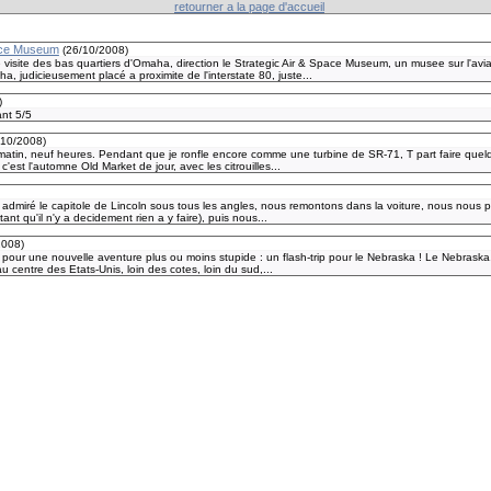
retourner a la page d'accueil
pace Museum
(
26/10/2008
)
e visite des bas quartiers d'Omaha, direction le Strategic Air & Space Museum, un musee sur l'avia
, judicieusement placé a proximite de l'interstate 80, juste...
)
ant 5/5
/10/2008
)
matin, neuf heures. Pendant que je ronfle encore comme une turbine de SR-71, T part faire quel
 c'est l'automne Old Market de jour, avec les citrouilles...
r admiré le capitole de Lincoln sous tous les angles, nous remontons dans la voiture, nous nous 
nt qu'il n'y a decidement rien a y faire), puis nous...
2008
)
pour une nouvelle aventure plus ou moins stupide : un flash-trip pour le Nebraska ! Le Nebraska,
au centre des Etats-Unis, loin des cotes, loin du sud,...