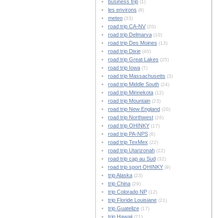
business trip
(1)
les environs
(8)
meteo
(33)
road trip CA-NV
(20)
road trip Delmarva
(10)
road trip Des Moines
(13)
road trip Dixie
(40)
road trip Great Lakes
(25)
road trip Iowa
(7)
road trip Massachusetts
(3)
road trip Middle South
(24)
road trip Minnekota
(12)
road trip Mountain
(23)
road trip New England
(20)
road trip Northwest
(26)
road trip OHINKY
(17)
road trip PA-NPS
(6)
road trip TexMex
(22)
road trip Utarizonah
(22)
road trip cap au Sud
(32)
road trip sport OHINKY
(9)
trip Alaska
(23)
trip China
(29)
trip Colorado NP
(12)
trip Floride Louisiane
(21)
trip Guatelize
(17)
trip Hawaii
(21)