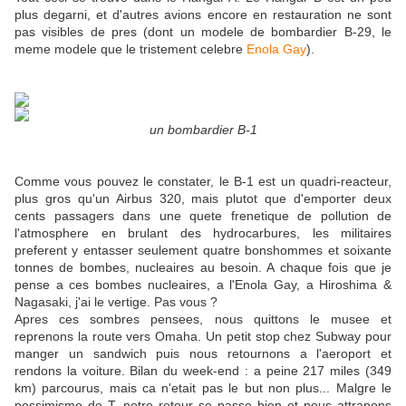
plus degarni, et d'autres avions encore en restauration ne sont
pas visibles de pres (dont un modele de bombardier B-29, le
meme modele que le tristement celebre
Enola Gay
).
un bombardier B-1
Comme vous pouvez le constater, le B-1 est un quadri-reacteur,
plus gros qu'un Airbus 320, mais plutot que d'emporter deux
cents passagers dans une quete frenetique de pollution de
l'atmosphere en brulant des hydrocarbures, les militaires
preferent y entasser seulement quatre bonshommes et soixante
tonnes de bombes, nucleaires au besoin. A chaque fois que je
pense a ces bombes nucleaires, a l'Enola Gay, a Hiroshima &
Nagasaki, j'ai le vertige. Pas vous ?
Apres ces sombres pensees, nous quittons le musee et
reprenons la route vers Omaha. Un petit stop chez Subway pour
manger un sandwich puis nous retournons a l'aeroport et
rendons la voiture. Bilan du week-end : a peine 217 miles (349
km) parcourus, mais ca n'etait pas le but non plus... Malgre le
pessimisme de T. notre retour se passe bien et nous attrapons