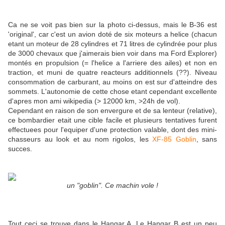
Ca ne se voit pas bien sur la photo ci-dessus, mais le B-36 est
'original', car c'est un avion doté de six moteurs a helice (chacun
etant un moteur de 28 cylindres et 71 litres de cylindrée pour plus
de 3000 chevaux que j'aimerais bien voir dans ma Ford Explorer)
montés en propulsion (= l'helice a l'arriere des ailes) et non en
traction, et muni de quatre reacteurs additionnels (??). Niveau
consommation de carburant, au moins on est sur d'atteindre des
sommets. L'autonomie de cette chose etant cependant excellente
d'apres mon ami wikipedia (> 12000 km, >24h de vol).
Cependant en raison de son envergure et de sa lenteur (relative),
ce bombardier etait une cible facile et plusieurs tentatives furent
effectuees pour l'equiper d'une protection valable, dont des mini-
chasseurs au look et au nom rigolos, les
XF-85 Goblin
, sans
succes.
un "goblin". Ce machin vole !
Tout ceci se trouve dans le Hangar A. Le Hangar B est un peu