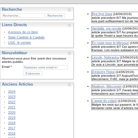
Recherche
Bye bye Iowa
(
18/06/2016
)
article precedent 6/7 Ma journee 
suis parti suffisamment tot de Van
Liens Directs
Vandalia, me revoila
(
16/06/20
A propos de ce blog
article precedent 5/7 Au program
je quitte l'hotel a sept heures du
State Capitols & Capitals
USA : le vertige
En route pour le Missouri
(
15/0
article precedent 4/7 Cet apres-m
Kansas. Les routes subissent ici 
Niouzeletteur
Lincoln, Nebraska
(
15/06/2016
Abonnez-vous pour être averti des nouveaux
article precedent 3/7 Malgre la 
articles publiés.
Je suis a Lincoln, que pourrais-je 
Email
A travers l'Iowa
(
14/06/2016
)
article precedent 2/7 Aujourd'hui 
directement, l'I-80, mais je prefe
Anciens Articles
Madison, Wisconsin
(
13/06/20
article precedent 1/7 J'avais dej
2024
emanations aux nombreux fast-foo
2023
L'appel du volant
(
12/06/2016
)
2022
Malgre les mois qui passent, le 
2021
demarrer cette serie d'articles m
2020
2019
2018
2017
2016