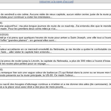
retourner a la page d'accueil
de vendredi a ete calme. Aucune visite de vieux capitole, aucun visitor center, juste de la route p
dalia pour continuer a eviter les interstates...
16
)
me aujourd'hui : ma plus longue journee de route de ce road-trip. J'ai entendu dire que le monde 
 matin. Pour les premiers deux cents miles je n'ai...
6/2016
)
idi je n'ai prevu que quelques heures de route pour arriver a Saint Joseph, une ville tout a l'ouest
l'effet "grandes plaines" : en general elles sont...
)
chaleur accablante en ce mercredi ensoleillé du Nebraska, je me decide a quitter le confortable c
faire... aller visiter le capitole bien entendu...
j'ai prevu de rouler jusqu'a Lincoln, la capitale du Nebraska, a plus de 300 miles a l'ouest d'Iowa Ci
re les routes plus petites pour ce voyage....
16
)
a remarque hier soir une vague odeur de barbecue (?) qui flottait dans la zone ou se trouve mon ho
ds presents sur la route principale, la US-30. Ce matin l'odeur...
feu sacré des bougies d'allumage continue a m'attirer et a me donner des ailes (de carrosserie). J
ais a la place vous avez droit a des jeux de mots pourris....