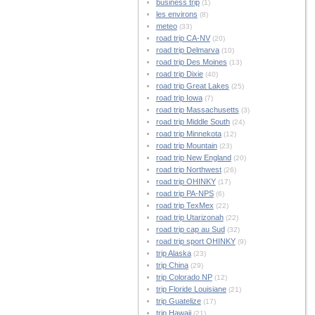
business trip
(1)
les environs
(8)
meteo
(33)
road trip CA-NV
(20)
road trip Delmarva
(10)
road trip Des Moines
(13)
road trip Dixie
(40)
road trip Great Lakes
(25)
road trip Iowa
(7)
road trip Massachusetts
(3)
road trip Middle South
(24)
road trip Minnekota
(12)
road trip Mountain
(23)
road trip New England
(20)
road trip Northwest
(26)
road trip OHINKY
(17)
road trip PA-NPS
(6)
road trip TexMex
(22)
road trip Utarizonah
(22)
road trip cap au Sud
(32)
road trip sport OHINKY
(9)
trip Alaska
(23)
trip China
(29)
trip Colorado NP
(12)
trip Floride Louisiane
(21)
trip Guatelize
(17)
trip Hawaii
(21)