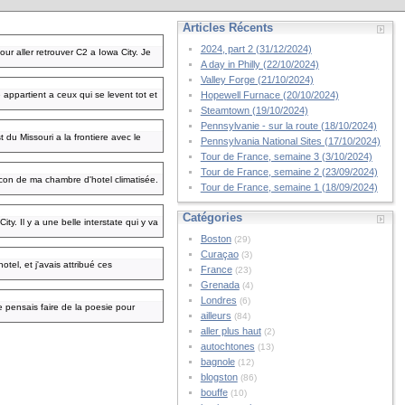
Articles Récents
2024, part 2 (31/12/2024)
our aller retrouver C2 a Iowa City. Je
A day in Philly (22/10/2024)
Valley Forge (21/10/2024)
appartient a ceux qui se levent tot et
Hopewell Furnace (20/10/2024)
Steamtown (19/10/2024)
Pennsylvanie - sur la route (18/10/2024)
 du Missouri a la frontiere avec le
Pennsylvania National Sites (17/10/2024)
Tour de France, semaine 3 (3/10/2024)
Tour de France, semaine 2 (23/09/2024)
ocon de ma chambre d'hotel climatisée.
Tour de France, semaine 1 (18/09/2024)
Catégories
ty. Il y a une belle interstate qui y va
Boston
(29)
Curaçao
(3)
tel, et j'avais attribué ces
France
(23)
Grenada
(4)
Londres
(6)
e pensais faire de la poesie pour
ailleurs
(84)
aller plus haut
(2)
autochtones
(13)
bagnole
(12)
blogston
(86)
bouffe
(10)