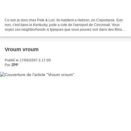
Ce soir je dors chez Pete & Lori. Ils habitent a Hebron, en Cisjordanie. Euh
non, c'est dans le Kentucky, juste a cote de l'aeroport de Cincinnati. Vous
voyez ces neighborhoods si typiques que vous pouvez voir dans des films
comme Pleasantville, ou Edward...
Vroum vroum
Publié le 17/06/2007 à 17:00
Par
ZPP