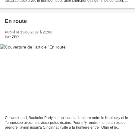
jusqu'au deck avec le pontoon pour aller chercher des gens. Le pontoon, a
l'image des voitures que je loue...
En route
Publié le 15/06/2007 à 21:00
Par
ZPP
Ce week-end, Bachelor Party sur un lac a la frontiere entre le Kentucky et le
Tennessee avec mes vieux potes ricains. Pour m'y rendre mon plan est de
prendre l'avion jusqu'a Cincinnati (ville a la frontiere entre l'Ohio et le
Kentucky), puis de traverser...