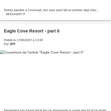
Retour paisible a Cincinnati, non sans avoir fait un premier stop chez....
...McDonald's !!!
Eagle Cove Resort - part II
Publié le 17/06/2007 à 13:00
Par
ZPP
Finalement loin d'avoir fait le fou j'ai abandonné la soiree tres tot et j'ai dormi