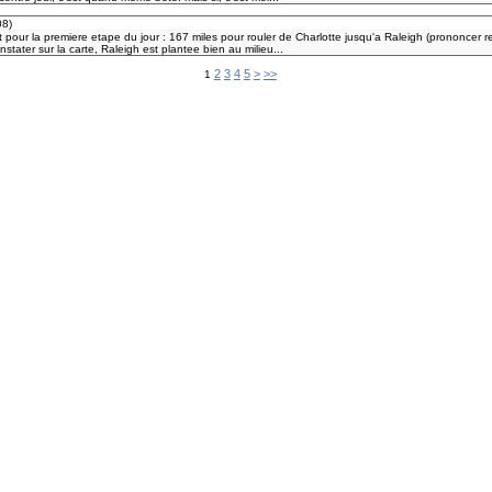
08
)
pour la premiere etape du jour : 167 miles pour rouler de Charlotte jusqu'a Raleigh (prononcer reill
ater sur la carte, Raleigh est plantee bien au milieu...
2
3
4
5
>
>>
1