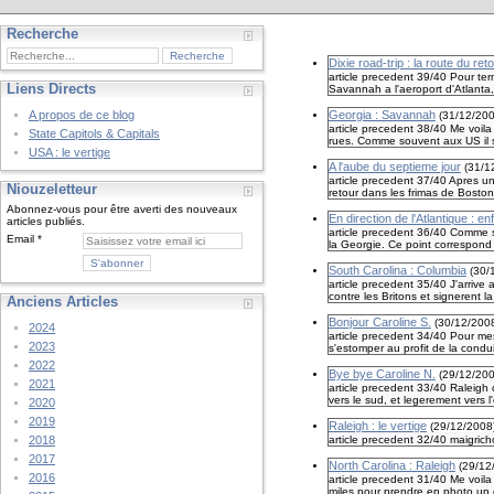
Recherche
Dixie road-trip : la route du ret
article precedent 39/40 Pour ter
Liens Directs
Savannah a l'aeroport d'Atlanta, 
A propos de ce blog
Georgia : Savannah
(
31/12/20
article precedent 38/40 Me voila
State Capitols & Capitals
rues. Comme souvent aux US il s'
USA : le vertige
A l'aube du septieme jour
(
31/1
article precedent 37/40 Apres un
Niouzeletteur
retour dans les frimas de Bosto
Abonnez-vous pour être averti des nouveaux
En direction de l'Atlantique : enf
articles publiés.
article precedent 36/40 Comme seu
Email
la Georgie. Ce point correspond
South Carolina : Columbia
(
30/
article precedent 35/40 J'arrive 
contre les Britons et signerent l
Anciens Articles
Bonjour Caroline S.
(
30/12/200
2024
article precedent 34/40 Pour mes 
2023
s'estomper au profit de la condui
2022
Bye bye Caroline N.
(
29/12/20
2021
article precedent 33/40 Raleigh c
vers le sud, et legerement vers l
2020
2019
Raleigh : le vertige
(
29/12/2008
2018
article precedent 32/40 maigricho
2017
North Carolina : Raleigh
(
29/12
2016
article precedent 31/40 Me voila
miles pour prendre en photo un c