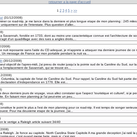
retourner a la page d'accueil
2
3
4
5
>
>>
1
our
(
31/12/2008
)
miner ce road-trip, je me lance dans la derniere et plus longue etape de mon planning : 245 miles
uniquement sur de l'interstate. Plus question d'aller...
08
)
 a Savannah, fondée en 1733, dont au moins une caracteristique connue est l'architecture de son 
agit d'un quadrillage avec des rues a angles droits,...
2/2008
)
e nuit reposante sans l'aide du CD adequat, je m'apprete a attaquer ma derniere journee de ce r
n. Un message de France sur mon portable pendant la nuit va...
in
(
30/12/2008
)
l objectif de l'apres-midi, j'ai prevu de rouler jusqu'a la pointe sud de la Caroline du Sud, sur la 
 a l'emplacement de Savannah, qui se trouve en...
12/2008
)
a Columbia, la capitale de l'etat de Caroline du Sud. Pour rappel, la Caroline du Sud fait partie de
a declaration d'independance en 1776. Elle est...
8
)
deux derniers jours de voyage, vous allez constater que l'aspect 'touristique et culturel', si je pe
te. En faisant mon planning je l'ai peut-etre un peu...
08
)
onstitue le point le plus a l'est de mon planning pour ce road-trip. Il est temps de songer serieu
'ouest. Pour ma deuxieme etape de la journee, j'ai...
)
n le vertige a Raleigh article suivant 34/40
/2008
)
 a Raleigh. Je fonce au capitole. North Carolina State Capitole A ma grande deception j'ai raté la
ontre-jour, c'est quand meme bete. mais si, c'est moi...