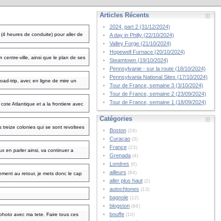
Articles Récents
2024, part 2 (31/12/2024)
 (4 heures de conduite) pour aller de
A day in Philly (22/10/2024)
Valley Forge (21/10/2024)
Hopewell Furnace (20/10/2024)
centre-ville, ainsi que le plan de ses
Steamtown (19/10/2024)
Pennsylvanie - sur la route (18/10/2024)
Pennsylvania National Sites (17/10/2024)
oad-trip, avec en ligne de mire un
Tour de France, semaine 3 (3/10/2024)
Tour de France, semaine 2 (23/09/2024)
Tour de France, semaine 1 (18/09/2024)
cote Atlantique et a la frontiere avec
Catégories
s treize colonies qui se sont revoltees
Boston
(29)
Curaçao
(3)
France
(23)
ux en parler ainsi, va continuer a
Grenada
(4)
Londres
(6)
ailleurs
(84)
sement au retour, je mets donc le cap
aller plus haut
(2)
autochtones
(13)
bagnole
(12)
blogston
(86)
bouffe
 photo avec ma tete. Faire tous ces
(10)