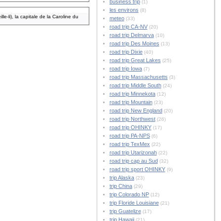
business trip
(1)
les environs
(8)
e-li), la capitale de la Caroline du
meteo
(33)
road trip CA-NV
(20)
road trip Delmarva
(10)
road trip Des Moines
(13)
road trip Dixie
(40)
road trip Great Lakes
(25)
road trip Iowa
(7)
road trip Massachusetts
(3)
road trip Middle South
(24)
road trip Minnekota
(12)
road trip Mountain
(23)
road trip New England
(20)
road trip Northwest
(26)
road trip OHINKY
(17)
road trip PA-NPS
(6)
road trip TexMex
(22)
road trip Utarizonah
(22)
road trip cap au Sud
(32)
road trip sport OHINKY
(9)
trip Alaska
(23)
trip China
(29)
trip Colorado NP
(12)
trip Floride Louisiane
(21)
trip Guatelize
(17)
trip Hawaii
(21)