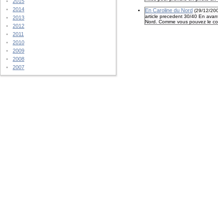
2015
2014
En Caroline du Nord
(
29/12/20
article precedent 30/40 En avant 
2013
Nord. Comme vous pouvez le const
2012
2011
2010
2009
2008
2007