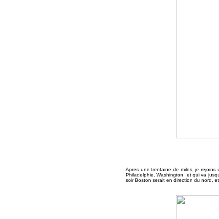
Apres une trentaine de miles, je rejoins
Philadelphie, Washington, et qui va jus
soir Boston serait en direction du nord, e