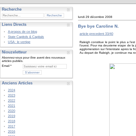
Recherche
lundi 29 décembre 2008
Liens Directs
Bye bye Caroline N.
A propos de ce blog
article precedent 33/40
State Capitols & Capitals
USA : le vertige
Raleigh constitue le point le plus a l'e
l'ouest. Pour ma deuxieme etape de la jour
agglomeration sur l'interstate apres la 
Niouzeletteur
Au depart de Raleigh, je continue ma route
Abonnez-vous pour être averti des nouveaux
articles publiés.
Email
Anciens Articles
2024
2023
2022
2021
2020
2019
2018
2017
2016