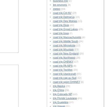
business trip
(1)
les environs
(8)
meteo
(33)
road trip CA-NV
(20)
road trip Delmarva
(10)
road trip Des Moines
(13)
road trip Dixie
(40)
road trip Great Lakes
(25)
road trip Iowa
(7)
road trip Massachusetts
(3)
road trip Middle South
(24)
road trip Minnekota
(12)
road trip Mountain
(23)
road trip New England
(20)
road trip Northwest
(26)
road trip OHINKY
(17)
road trip PA-NPS
(6)
road trip TexMex
(22)
road trip Utarizonah
(22)
road trip cap au Sud
(32)
road trip sport OHINKY
(9)
trip Alaska
(23)
trip China
(29)
trip Colorado NP
(12)
trip Floride Louisiane
(21)
trip Guatelize
(17)
trip Hawaii
(21)