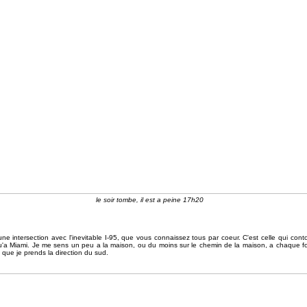
le soir tombe, il est a peine 17h20
 une intersection avec l'inevitable I-95, que vous connaissez tous par coeur. C'est celle qui co
qu'a Miami. Je me sens un peu a la maison, ou du moins sur le chemin de la maison, a chaque f
t que je prends la direction du sud.