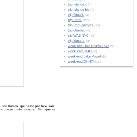
trip Islande
(16)
trip Islande bis
(7)
trip Ontario
(4)
trip Perou
(22)
trip Portugazores
(14)
trip Quebec
(4)
trip WAS NYC
(25)
trip Yucatan
(9)
week-end Dale Hollow Lake
(5)
week-end IN-KY
(4)
week-end Lake Powell
(8)
week-end OH-KY
(13)
ntourne Boston, qui passe par New York,
ois que je tombe dessus... Sauf que ce