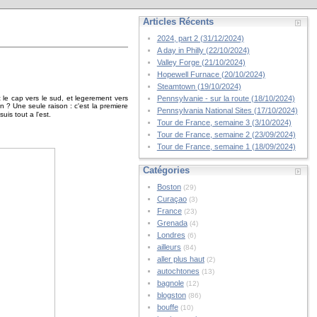
Articles Récents
2024, part 2 (31/12/2024)
A day in Philly (22/10/2024)
Valley Forge (21/10/2024)
Hopewell Furnace (20/10/2024)
Steamtown (19/10/2024)
c le cap vers le sud, et legerement vers
Pennsylvanie - sur la route (18/10/2024)
on ? Une seule raison : c'est la premiere
Pennsylvania National Sites (17/10/2024)
 suis tout a l'est.
Tour de France, semaine 3 (3/10/2024)
Tour de France, semaine 2 (23/09/2024)
Tour de France, semaine 1 (18/09/2024)
Catégories
Boston
(29)
Curaçao
(3)
France
(23)
Grenada
(4)
Londres
(6)
ailleurs
(84)
aller plus haut
(2)
autochtones
(13)
bagnole
(12)
blogston
(86)
bouffe
(10)