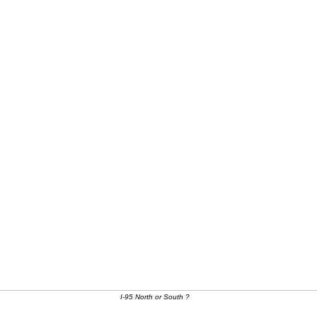
I-95 North or South ?