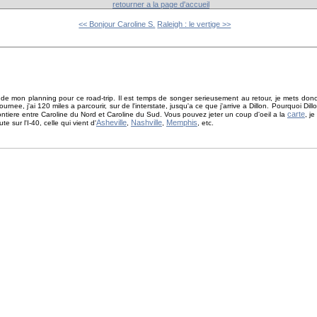
retourner a la page d'accueil
<< Bonjour Caroline S.
Raleigh : le vertige >>
st de mon planning pour ce road-trip. Il est temps de songer serieusement au retour, je mets don
nee, j'ai 120 miles a parcourir, sur de l'interstate, jusqu'a ce que j'arrive a Dillon. Pourquoi Dill
carte
frontiere entre Caroline du Nord et Caroline du Sud. Vous pouvez jeter un coup d'oeil a la
, je
Asheville
Nashville
Memphis
 sur l'I-40, celle qui vient d'
,
,
, etc.