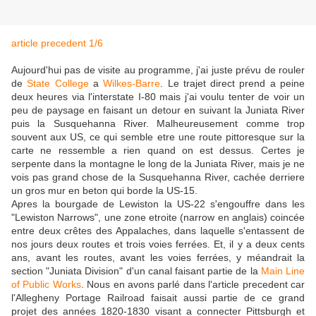
article precedent 1/6
Aujourd'hui pas de visite au programme, j'ai juste prévu de rouler
de
State College
a
Wilkes-Barre
. Le trajet direct prend a peine
deux heures via l'interstate I-80 mais j'ai voulu tenter de voir un
peu de paysage en faisant un detour en suivant la Juniata River
puis la Susquehanna River. Malheureusement comme trop
souvent aux US, ce qui semble etre une route pittoresque sur la
carte ne ressemble a rien quand on est dessus. Certes je
serpente dans la montagne le long de la Juniata River, mais je ne
vois pas grand chose de la Susquehanna River, cachée derriere
un gros mur en beton qui borde la US-15.
Apres la bourgade de Lewiston la US-22 s'engouffre dans les
"Lewiston Narrows", une zone etroite (narrow en anglais) coincée
entre deux crêtes des Appalaches, dans laquelle s'entassent de
nos jours deux routes et trois voies ferrées. Et, il y a deux cents
ans, avant les routes, avant les voies ferrées, y méandrait la
section "Juniata Division" d'un canal faisant partie de la
Main Line
of Public Works
. Nous en avons parlé dans l'article precedent car
l'Allegheny Portage Railroad faisait aussi partie de ce grand
projet des années 1820-1830 visant a connecter Pittsburgh et