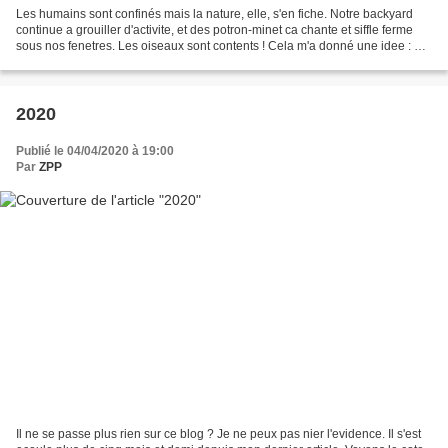
Les humains sont confinés mais la nature, elle, s'en fiche. Notre backyard
continue a grouiller d'activite, et des potron-minet ca chante et siffle ferme
sous nos fenetres. Les oiseaux sont contents ! Cela m'a donné une idee : et
si je trouvais un moyen...
2020
Publié le 04/04/2020 à 19:00
Par
ZPP
Il ne se passe plus rien sur ce blog ? Je ne peux pas nier l'evidence. Il s'est