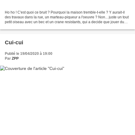
Ho ho ! C'est quoi ce bruit ? Pourquoi la maison tremble-t-elle ? Y aurait-il
des travaux dans la rue, un marteau-piqueur a l'oeuvre ? Non... juste un tout
petit oiseau avec un bec et un crane resistants, qui a decide que jouer du
tambour au sommet de...
Cui-cui
Publié le 19/04/2020 à 19:00
Par
ZPP