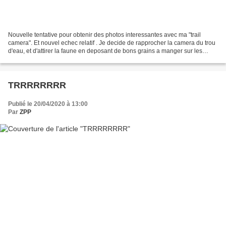
Nouvelle tentative pour obtenir des photos interessantes avec ma "trail
camera". Et nouvel echec relatif . Je decide de rapprocher la camera du trou
d'eau, et d'attirer la faune en deposant de bons grains a manger sur les
pierres autour de l'eau. A moi...
TRRRRRRRR
Publié le 20/04/2020 à 13:00
Par
ZPP