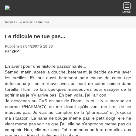
MENU
Accueil
» Le ridicule ne tue pas...
Le ridicule ne tue pas...
Publié le 07/04/2007 à 10:30
Par
ZPP
En avant pour une histoire passionnante...
Samedi matin, apres la douche, betement, je decide de me laver
les oreilles. Et tout aussi betement pour cause de coton-tige
defectueux je me retrouve avec un bout de coton coince dans
l'oreille. Hum. Je fais quelques manoeuvres pour essayer de le
sortir mais je n'y arrive pas. Eh ben voila, j'ai l'air con !
Je descends au CVS en bas de l'hotel, la ou il y a marque en
enorme PHARMACY, en me disant qu'ils vont me tirer de ce
mauvais pas. Je vais au comptoir de la 'pharmacie' et j'expose
ma situation. La nana ne bouge meme pas le petit doigt, elle ne
vient meme pas voir ce que j'ai, elle ne s'approche meme pas du
comptoir. Non, elle me lance "ah non nous on fera rien allez aux
urgences". Period. Enfin point final quoi.