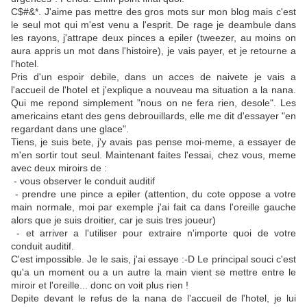
C$#&*. J'aime pas mettre des gros mots sur mon blog mais c'est
le seul mot qui m'est venu a l'esprit. De rage je deambule dans
les rayons, j'attrape deux pinces a epiler (tweezer, au moins on
aura appris un mot dans l'histoire), je vais payer, et je retourne a
l'hotel.
Pris d'un espoir debile, dans un acces de naivete je vais a
l'accueil de l'hotel et j'explique a nouveau ma situation a la nana.
Qui me repond simplement "nous on ne fera rien, desole". Les
americains etant des gens debrouillards, elle me dit d'essayer "en
regardant dans une glace".
Tiens, je suis bete, j'y avais pas pense moi-meme, a essayer de
m'en sortir tout seul. Maintenant faites l'essai, chez vous, meme
avec deux miroirs de :
- vous observer le conduit auditif
- prendre une pince a epiler (attention, du cote oppose a votre
main normale, moi par exemple j'ai fait ca dans l'oreille gauche
alors que je suis droitier, car je suis tres joueur)
- et arriver a l'utiliser pour extraire n'importe quoi de votre
conduit auditif.
C'est impossible. Je le sais, j'ai essaye :-D Le principal souci c'est
qu'a un moment ou a un autre la main vient se mettre entre le
miroir et l'oreille... donc on voit plus rien !
Depite devant le refus de la nana de l'accueil de l'hotel, je lui