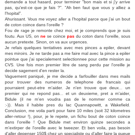
demande a tout hasard, pour terminer "bon mais et si j'y arrive
pas, qu'est-ce que je fais ?". "Ah ben faut que vous y alliez a
l'hopital".
Ahurissant. Vous me voyez aller a l'hopital parce que j'ai un bout
de coton coince dans l'oreille ?
Fou de rage je remonte chez moi, et je comprends que je suis
foutu. Aux US, on
ne
se coince
pas
du coton dans l'oreille, sous
aucun pretexte. Sinon, on va aux urgences.
Je refais quelques tentatives avec mes pinces a epiler, devant
mes miroirs. Je ne tarde pas a me faire mal avec la pince a epiler
pointue que j'ai specialement selectionnee pour cette mission au
CVS. Une fois mon premier litre de sang perdu par l'oreille je
decide sagement d'en rester la.
Vaguement paniqué, je me decide a farfouiller dans mes mails
pour trouver des numeros de telephone de francais qui
pourraient peut-etre m'aider. Je n'en trouve que deux... un
premier qui ne repond pas... et un deuxieme, pret a m'aider,
Bidule (il ne m'en voudra pas de le nommer comme ca
:-)). Mais il habite pres du lac Quannapowitt, a Wakefield.
Conclusion, me voila parti pour faire 10 miles (soit 32 kilometres
aller-retour !), pour, je le repete, un fichu bout de coton coince
dans l'oreille ! Que Bidule met environ quinze secondes a
m'extirper de l'oreille avec le tweezer. Et ben voila, pas besoin
d'aller depenser 150$ chez un specialiste ou d'aller faire la queue