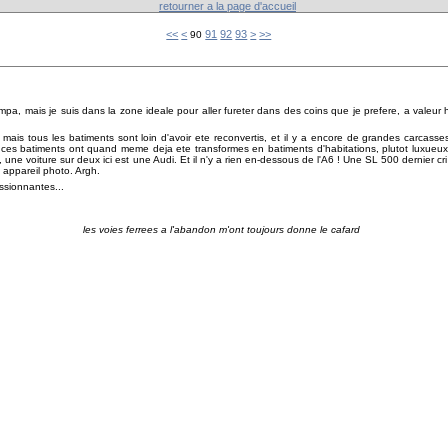
retourner a la page d'accueil
10
20
30
40
50
60
70
80
<<
<
91
92
93
>
>>
90
mpa, mais je suis dans la zone ideale pour aller fureter dans des coins que je prefere, a valeur 
mais tous les batiments sont loin d'avoir ete reconvertis, et il y a encore de grandes carcasses 
ces batiments ont quand meme deja ete transformes en batiments d'habitations, plutot luxueux s
, une voiture sur deux ici est une Audi. Et il n'y a rien en-dessous de l'A6 ! Une SL 500 dernier c
 appareil photo. Argh.
assionnantes...
les voies ferrees a l'abandon m'ont toujours donne le cafard