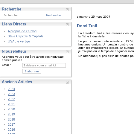
Recherche
dimanche 25 mars 2007
Liens Directs
Domi Trail
A propos de ce blog
La Freedom Trail et les musees c'est sy
State Capitols & Capitals
la friche industrielle.
Le port a cesse toute activite en 1974, 
USA : le vertige
hectares entiers. Un certain nombre de 
agences immobilieres locales. Et surtout
Niouzeletteur
je n'ai pas eu le temps de degainer mon
En attendant j'ai pris plein de photos p
Abonnez-vous pour être averti des nouveaux
articles publiés.
Email
Anciens Articles
2024
2023
2022
2021
2020
2019
2018
2017
2016