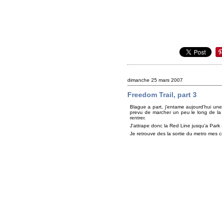
dimanche 25 mars 2007
Freedom Trail, part 3
Blague a part, j'entame aujourd'hui une
prevu de marcher un peu le long de la f
rentrer.
J'attrape donc la Red Line jusqu'a Park
Je retrouve des la sortie du metro mes c