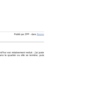
Publié par ZPP
-
dans
Boston
ui est relativement reduit : j'ai juste
ns la quartier ou elle se termine, puis