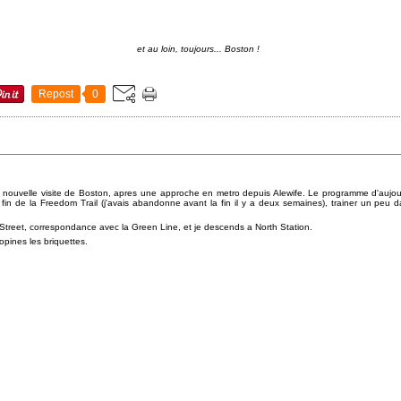
et au loin, toujours... Boston !
Repost
0
 nouvelle visite de Boston, apres une approche en metro depuis Alewife. Le programme d'aujourd'h
in de la Freedom Trail (j'avais abandonne avant la fin il y a deux semaines), trainer un peu da
 Street, correspondance avec la Green Line, et je descends a North Station.
opines les briquettes.