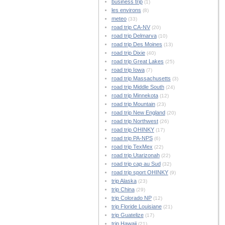
business trip
(1)
les environs
(8)
meteo
(33)
road trip CA-NV
(20)
road trip Delmarva
(10)
road trip Des Moines
(13)
road trip Dixie
(40)
road trip Great Lakes
(25)
road trip Iowa
(7)
road trip Massachusetts
(3)
road trip Middle South
(24)
road trip Minnekota
(12)
road trip Mountain
(23)
road trip New England
(20)
road trip Northwest
(26)
road trip OHINKY
(17)
road trip PA-NPS
(6)
road trip TexMex
(22)
road trip Utarizonah
(22)
road trip cap au Sud
(32)
road trip sport OHINKY
(9)
trip Alaska
(23)
trip China
(29)
trip Colorado NP
(12)
trip Floride Louisiane
(21)
trip Guatelize
(17)
trip Hawaii
(21)