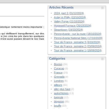
Articles Récents
2024, part 2 (31/12/2024)
A day in Philly (22/10/2024)
Valley Forge (21/10/2024)
Hopewell Furnace (20/10/2024)
historique nettement moins importante :
Steamtown (19/10/2024)
qui vieillissent tranquillement, sur des
Pennsylvanie - sur la route (18/10/2024)
i j'en crois les prix dans les quelques
Pennsylvania National Sites (17/10/2024)
ri m'est aussi passee devant le nez mais
Tour de France, semaine 3 (3/10/2024)
Tour de France, semaine 2 (23/09/2024)
Tour de France, semaine 1 (18/09/2024)
Catégories
Boston
(29)
Curaçao
(3)
France
(23)
Grenada
(4)
Londres
(6)
ailleurs
(84)
aller plus haut
(2)
autochtones
(13)
bagnole
(12)
blogston
(86)
bouffe
(10)