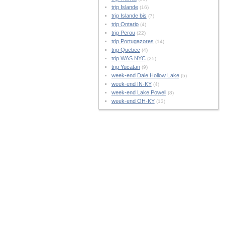
trip Islande
(16)
trip Islande bis
(7)
trip Ontario
(4)
trip Perou
(22)
trip Portugazores
(14)
trip Quebec
(4)
trip WAS NYC
(25)
trip Yucatan
(9)
week-end Dale Hollow Lake
(5)
week-end IN-KY
(4)
week-end Lake Powell
(8)
week-end OH-KY
(13)