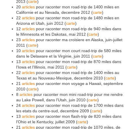
2013 (
carte
)
20
articles
pour raconter mon road-trip de 1400 miles en
Californie et au Nevada, decembre 2012 (
carte
)
22
articles
pour raconter mon road-trip de 1480 miles en
Arizona et Utah, juin 2012 (
carte
)
12
articles
pour raconter mon road-trip de 940 miles dans
le Minnesota et les Dakotas, mai 2012 (
carte
)
23
articles
pour raconter ma croisiere en Alaska, juin-juillet
2011 (
carte
)
10
articles
pour raconter mon court road-trip de 580 miles
dans le Delaware et la Virginie, juin 2011 (
carte
)
13
articles
pour raconter mon road-trip de 870 miles dans
l'Iowa et l'Illinois, mai 2011 (
carte
)
22
articles
pour raconter mon road-trip de 1400 miles au
Texas et au Nouveau-Mexique, decembre 2010 (
carte
)
21
articles
pour raconter mon voyage a Hawaii, septembre
2010 (
carte
)
8
articles
pour raconter mon mini road-trip pour me rendre
au Lake Powell, dans l'Utah, juin 2010 (
carte
)
24
articles
pour raconter mon road-trip de 1700 miles dans
les etats du centre-sud, decembre 2009 (
carte
)
13
articles
pour raconter mon flash-trip de 820 miles dans
l'Ohio et le Kentucky, juillet 2009 (
carte
)
21
articles
pour raconter mon road-trip de 1070 miles, de