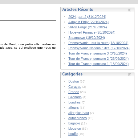
Articles Récents
2024, part 2 (31/12/2024)
A day in Philly (22/10/2024)
Valley Forge (21/10/2024)
Hopewell Furnace (20/10/2024)
Steamtown (19/10/2024)
Pennsylvanie - sur la route (18/10/2024)
ons de Manti, une petite ville perdue au
rands axes, ce qui explique que nous ne
Pennsylvania National Sites (17/10/2024)
Tour de France, semaine 3 (3/10/2024)
Tour de France, semaine 2 (23/09/2024)
Tour de France, semaine 1 (18/09/2024)
Catégories
Boston
(29)
Curaçao
(3)
France
(23)
Grenada
(4)
Londres
(6)
ailleurs
(84)
aller plus haut
(2)
autochtones
(13)
bagnole
(12)
blogston
(86)
bouffe
(10)