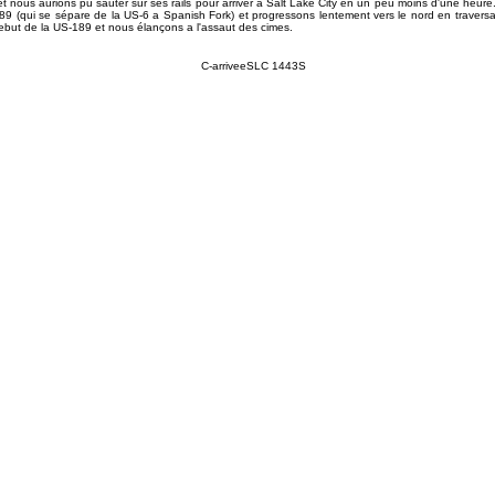
et nous aurions pu sauter sur ses rails pour arriver a Salt Lake City en un peu moins d'une heure.
89 (qui se sépare de la US-6 a Spanish Fork) et progressons lentement vers le nord en travers
ebut de la US-189 et nous élançons a l'assaut des cimes.