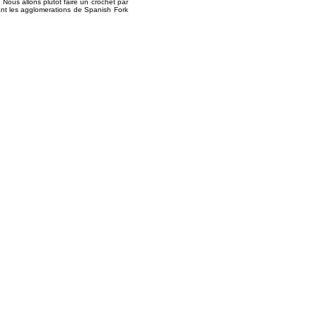
 Nous allons plutot faire un crochet par
ant les agglomerations de Spanish Fork