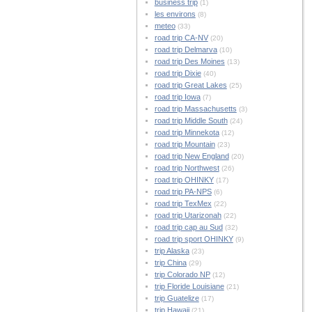
business trip
(1)
les environs
(8)
meteo
(33)
road trip CA-NV
(20)
road trip Delmarva
(10)
road trip Des Moines
(13)
road trip Dixie
(40)
road trip Great Lakes
(25)
road trip Iowa
(7)
road trip Massachusetts
(3)
road trip Middle South
(24)
road trip Minnekota
(12)
road trip Mountain
(23)
road trip New England
(20)
road trip Northwest
(26)
road trip OHINKY
(17)
road trip PA-NPS
(6)
road trip TexMex
(22)
road trip Utarizonah
(22)
road trip cap au Sud
(32)
road trip sport OHINKY
(9)
trip Alaska
(23)
trip China
(29)
trip Colorado NP
(12)
trip Floride Louisiane
(21)
trip Guatelize
(17)
trip Hawaii
(21)