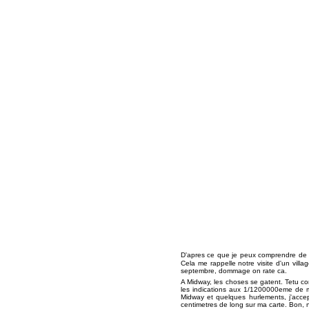
D'apres ce que je peux comprendre de l'
Cela me rappelle notre visite d'un vill
septembre, dommage on rate ca.
A Midway, les choses se gatent. Tetu co
les indications aux 1/1200000eme de ma
Midway et quelques hurlements, j'accept
centimetres de long sur ma carte. Bon, n