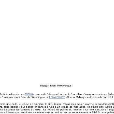
Midway, Utah. Willkommen !
Midway
article wikipedia sur
, son coté 'allemand' lui vient d'un afflux d'immigrants suisses (-
Leavenworth
age 'bavarois' dans l'etat de Washington a
. Alors a Midway c'est moins du faux ? 
mme une mule, je refuse de brancher le GPS (qu'on n'avait plus mis en marche depuis Prescott) et
 carte papier. Pour s'orienter dans les rues d'un village de montagne, ca n'aide pas. Apres
e d'ecouter les conseils du GPS. J'ai toutes les peines du monde a lui faire calculer un traje
ous finissons par continuer a avancer vers le nord sur ce qui se revele etre la SR-224, non prése