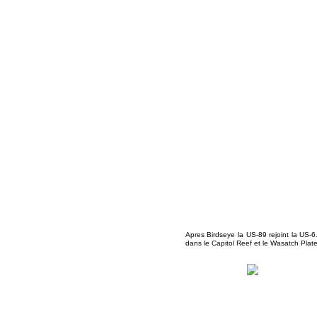
Apres Birdseye la US-89 rejoint la US-6
dans le Capitol Reef et le Wasatch Plate