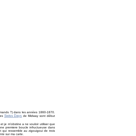
allemands ?) dans les années 1860-1870.
Swiss Days
Les
de Midway sont début
 je m'obstine a ne vouloir utiliser que
 une premiere boucle infructueuse dans
t qui ressemble au zigouigoui de trois
nte sur ma carte.