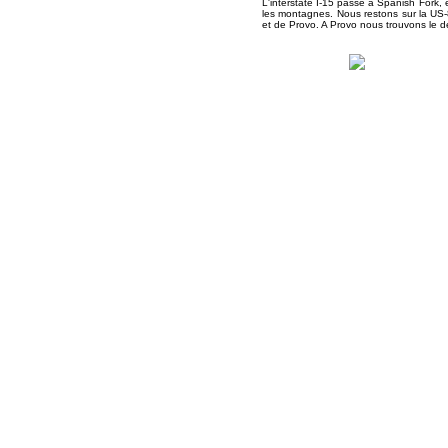
L'interstate I-15 passe a Spanish Fork, 
les montagnes. Nous restons sur la US-
et de Provo. A Provo nous trouvons le d