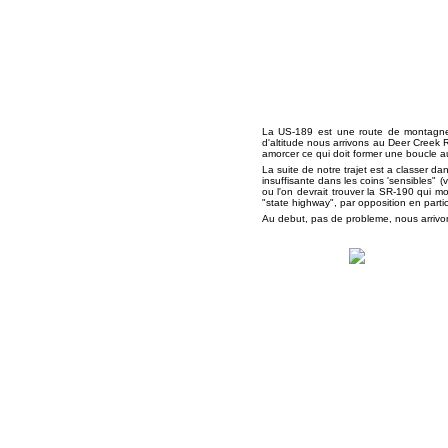
La US-189 est une route de montagne (
d'altitude nous arrivons au Deer Creek Re
amorcer ce qui doit former une boucle 
La suite de notre trajet est a classer da
insuffisante dans les coins 'sensibles" (
ou l'on devrait trouver la SR-190 qui mo
"state highway", par opposition en particul
Au debut, pas de probleme, nous arriv