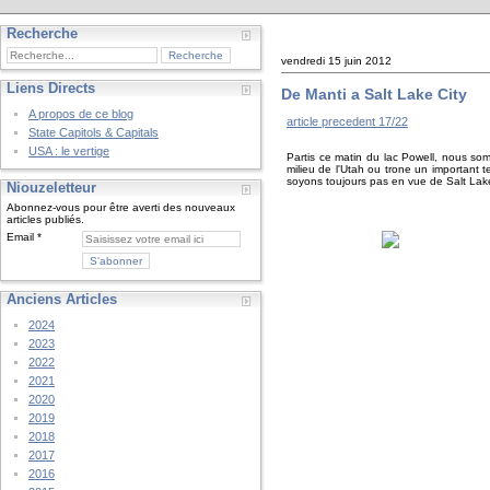
Recherche
vendredi 15 juin 2012
Liens Directs
De Manti a Salt Lake City
A propos de ce blog
article precedent 17/22
State Capitols & Capitals
USA : le vertige
Partis ce matin du lac Powell, nous somm
milieu de l'Utah ou trone un important 
soyons toujours pas en vue de Salt Lak
Niouzeletteur
Abonnez-vous pour être averti des nouveaux
articles publiés.
Email
Anciens Articles
2024
2023
2022
2021
2020
2019
2018
2017
2016