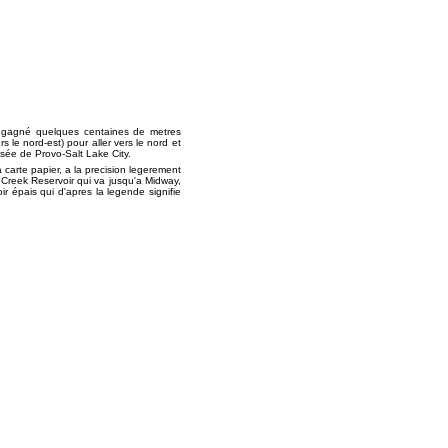
ir gagné quelques centaines de metres
s le nord-est) pour aller vers le nord et
sée de Provo-Salt Lake City.
a carte papier, a la precision legerement
er Creek Reservoir qui va jusqu'a Midway,
ir épais qui d'apres la legende signifie