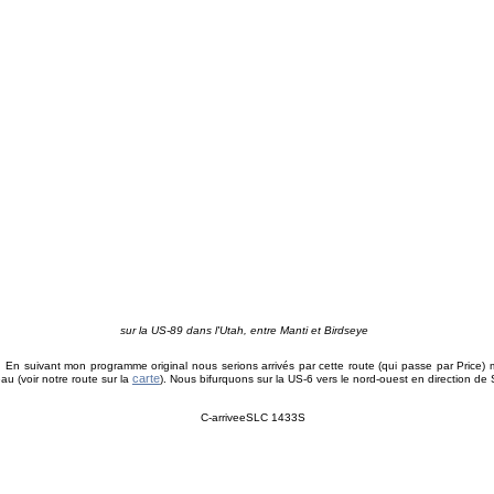
sur la US-89 dans l'Utah, entre Manti et Birdseye
. En suivant mon programme original nous serions arrivés par cette route (qui passe par Price)
carte
au (voir notre route sur la
). Nous bifurquons sur la US-6 vers le nord-ouest en direction de