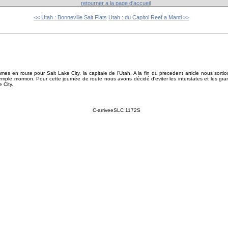
retourner a la page d'accueil
<< Utah : Bonneville Salt Flats
Utah : du Capitol Reef a Manti >>
es en route pour Salt Lake City, la capitale de l'Utah. A la fin du precedent article nous sorti
temple mormon. Pour cette journée de route nous avons décidé d'eviter les interstates et les g
e City.