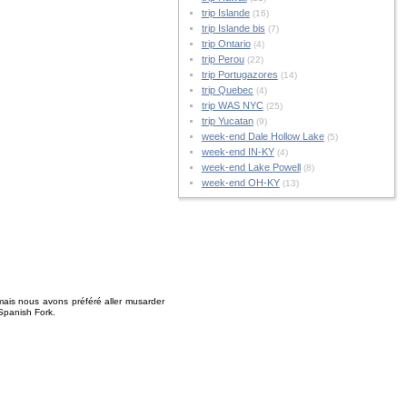
trip Islande
(16)
trip Islande bis
(7)
trip Ontario
(4)
trip Perou
(22)
trip Portugazores
(14)
trip Quebec
(4)
trip WAS NYC
(25)
trip Yucatan
(9)
week-end Dale Hollow Lake
(5)
week-end IN-KY
(4)
week-end Lake Powell
(8)
week-end OH-KY
(13)
 mais nous avons préféré aller musarder
 Spanish Fork.