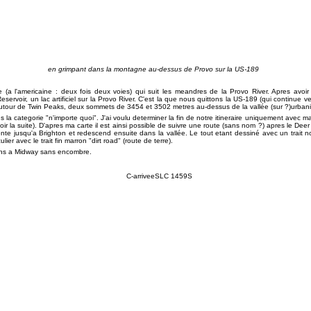
en grimpant dans la montagne au-dessus de Provo sur la US-189
a l'americaine : deux fois deux voies) qui suit les meandres de la Provo River. Apres avo
servoir, un lac artificiel sur la Provo River. C'est la que nous quittons la US-189 (qui continue ver
autour de Twin Peaks, deux sommets de 3454 et 3502 metres au-dessus de la vallée (sur ?)urbani
ns la categorie "n'importe quoi". J'ai voulu determiner la fin de notre itineraire uniquement avec m
voir la suite). D'apres ma carte il est ainsi possible de suivre une route (sans nom ?) apres le De
nte jusqu'a Brighton et redescend ensuite dans la vallée. Le tout etant dessiné avec un trait no
ier avec le trait fin marron "dirt road" (route de terre).
ons a Midway sans encombre.