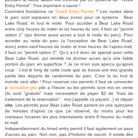
Entry Permit". Tres important a savoir !
Comment fonctionne ce
Timed Entry Permit
? Les routes dans
le parc sont separees en deux zones pour ce systeme : Bear
Lake Road, et tout le reste. Pour acceder a Bear Lake Road
entre cinq heures du matin et six heures du soir, il faut un "permit
option 1" (qui donne aussi acces a tout le reste du parc). Pour
acceder au reste du parc (a l'exception de Bear Lake Road,
donc) entre neuf heures du matin et trois heures de l'apres-midi,
il faut un "permit option 2". Qu'y a-t-il donc de special avec cette
Bear Lake Road, qui semble ne donner acces qu'a une faible
portion du parc en superficie ? Je ne m'en suis apercu qu'apres
coup : c'est le long de cette route que se trouve une tres grande
partie des departs de randonnée du parc. C'est la ou tout le
monde veut aller ! Pour reserver ces permits il faut se connecter
a
recreation.gov
pile a l'heure ou les permits sont mis en vente
(ils sont "gratuits" mais necessitent de payer $2 de "frais de
traitement de la reservation" ; moi j'appelle ca payant...) et cliquer
vite
. Les permits pour Bear Lake Road partent en une quinzaine
de minutes d'apres ce que j'ai observé, du moins pour les
creneaux horaires les plus interessants entre 8 heures du matin
et midi.
Independamment du timed entry permit il faut egalement un pass
d'acces au parc. Non non, pas d'histoire de vaccin. Il existe des