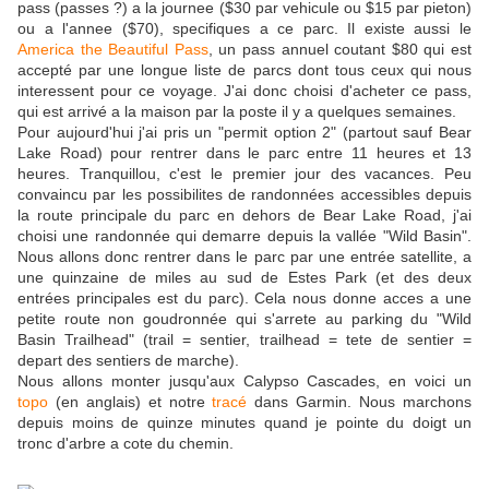
pass (passes ?) a la journee ($30 par vehicule ou $15 par pieton)
ou a l'annee ($70), specifiques a ce parc. Il existe aussi le
America the Beautiful Pass
, un pass annuel coutant $80 qui est
accepté par une longue liste de parcs dont tous ceux qui nous
interessent pour ce voyage. J'ai donc choisi d'acheter ce pass,
qui est arrivé a la maison par la poste il y a quelques semaines.
Pour aujourd'hui j'ai pris un "permit option 2" (partout sauf Bear
Lake Road) pour rentrer dans le parc entre 11 heures et 13
heures. Tranquillou, c'est le premier jour des vacances. Peu
convaincu par les possibilites de randonnées accessibles depuis
la route principale du parc en dehors de Bear Lake Road, j'ai
choisi une randonnée qui demarre depuis la vallée "Wild Basin".
Nous allons donc rentrer dans le parc par une entrée satellite, a
une quinzaine de miles au sud de Estes Park (et des deux
entrées principales est du parc). Cela nous donne acces a une
petite route non goudronnée qui s'arrete au parking du "Wild
Basin Trailhead" (trail = sentier, trailhead = tete de sentier =
depart des sentiers de marche).
Nous allons monter jusqu'aux Calypso Cascades, en voici un
topo
(en anglais) et notre
tracé
dans Garmin. Nous marchons
depuis moins de quinze minutes quand je pointe du doigt un
tronc d'arbre a cote du chemin.