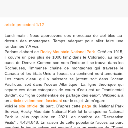
article precedent 1/12
Lundi matin. Nous apercevons des morceaux de ciel bleu au-
dessus des montagnes. Temps adequat pour aller faire une
randonnée ? A voir.
Parlons d'abord de
Rocky Mountain National Park
. Créé en 1915,
il couvre un peu plus de 1000 km2 dans le Colorado, au nord-
ouest de Denver. Comme son nom l'indique il se trouve dans les
Rocheuses, l'immense chaine de montagnes qui traverse le
Canada et les Etats-Unis a l'ouest du continent nord-americain.
Les cours d'eau qui y naissent se jettent soit dans l'ocean
Pacifique, soit dans l'ocean Atlantique. La ligne theorique qui
separe ces deux categories de cours d'eau est un "continental
divide", ou "ligne continentale de partage des eaux". Wikipedia a
un
article evidemment fascinant
sur le sujet. Je m'egare.
Voici le
site officiel
du parc. D'apres cette
page
du National Park
Service, Rocky Mountain National Park fut le cinquieme National
Park le plus populaire en 2021, en nombre de "Recreation
Visits" : 4,434,848. En raison de cette popularite l'acces au parc
pendant la haute saison est controlé par un systeme de "Timed