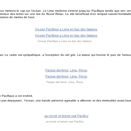
ous mettons le cap sur l'ocean. Le Lima moderne s'etend jusqu'au Pacifique tandis que son cent
interieur des terres sur une rive du fleuve Rimac. Le site beneficiait d'un rempart naturel formida
dizaines de metres de haut.
l'ocean Pacifique a Lima en bas des falaises
. Le cadre est sympathique, a l'exception du ciel gris. La statue qui honore le parc de l'amo
Parque del Amor, Lima, Perou
 Pacifique a cet endroit.
nt pas depaysant : l'ocean, une bande pietonne agreable a sillonner, et des immeubles aussi ha
au-revoir et bonne nuit Pacifico