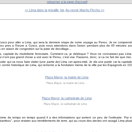
retourner a la page d'accueil
<< Lima dans la grisaille, bis
Au-revoir Machu Picchu >>
usco pour aller a Lima, qui sera la derniere etape de notre voyage au Perou. Je ne comprends
u pres a l'heure a Cusco, puis nous attendons dans l'avion pendant plus de 45 minutes ava
en raison de congestion sur la piste de decollage...
Lima, capitale du modelisme ferroviaire. Comment ca, je debloque ? Vous ne connaissez pas Lim
 n'ont pas grand chose a voir avec le Perou, c'est vrai. Passons, donc, si ca ne fait rire que moi.
de qui va nous faire visiter (une partie de) Lima cet apres-midi. Je dis une partie car la capit
centre historique de Lima, qui remonte a la fondation meme de la ville par les Espagnols en 15
Plaza Mayor, la mairie de Lima
Plaza Mayor, la cathedrale de Lima
l s'anime de temps en temps quand il a des informations qui sortent un peu de l'ordinaire. Par
 bambou", pour resister aux tremblements de terre, qui au cours des siecles ont ravagé Lima plusie