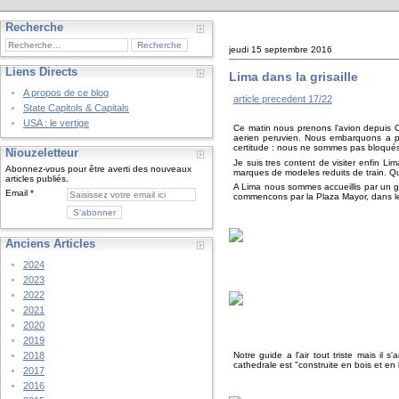
Recherche
jeudi 15 septembre 2016
Liens Directs
Lima dans la grisaille
A propos de ce blog
article precedent 17/22
State Capitols & Capitals
USA : le vertige
Ce matin nous prenons l'avion depuis C
aerien peruvien. Nous embarquons a pe
certitude : nous ne sommes pas bloqués 
Niouzeletteur
Je suis tres content de visiter enfin 
Abonnez-vous pour être averti des nouveaux
marques de modeles reduits de train. Qui
articles publiés.
A Lima nous sommes accueillis par un gui
Email
commencons par la Plaza Mayor, dans le 
Anciens Articles
2024
2023
2022
2021
2020
2019
Notre guide a l'air tout triste mais i
2018
cathedrale est "construite en bois et en
2017
2016