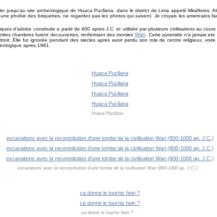
er jusqu'au site archeologique de Huaca Pucllana, dans le district de Lima appelé Miraflores. Alor
une phobie des briquettes, ne regardez pas les photos qui suivent. Je croyais les americains fana
es d'adobe construite a partir de 400 apres J.C. et utilisée par plusieurs civilisations au cours 
Wari
petites chambres furent decouvertes, renfermant des momies
. Cette pyramide n'a jamais ete 
roit. Elle fut ignorée pendant des siecles apres avoir perdu son role de centre religieux, voire
heologique apres 1981.
Huaca Pucllana
excavations avec la reconstitution d'une tombe de la civilisation Wari (800-1000 ap. J.C.)
ca donne le tournis hein ?