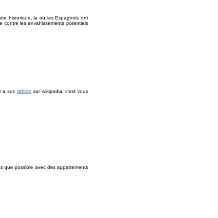
re historique, la ou les Espagnols ont
ble contre les envahissements potentiels
article
ur a son
sur wikipedia, c'est vous
uts que possible avec des appartements