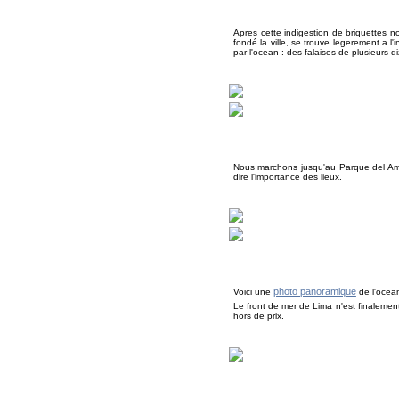
Apres cette indigestion de briquettes n
fondé la ville, se trouve legerement a l'
par l'ocean : des falaises de plusieurs 
Nous marchons jusqu'au Parque del Amor
dire l'importance des lieux.
photo panoramique
Voici une
de l'ocean
Le front de mer de Lima n'est finaleme
hors de prix.