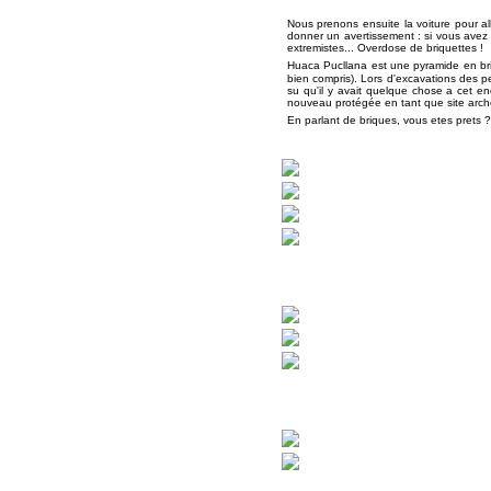
Nous prenons ensuite la voiture pour all
donner un avertissement : si vous avez 
extremistes... Overdose de briquettes !
Huaca Pucllana est une pyramide en briqu
bien compris). Lors d'excavations des 
su qu'il y avait quelque chose a cet end
nouveau protégée en tant que site arc
En parlant de briques, vous etes prets ?