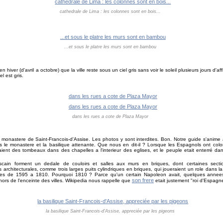
cathedrale de Lima : les colonnes sont en bois...
...et sous le platre les murs sont en bambou
en hiver (d'avril a octobre) que la ville reste sous un ciel gris sans voir le soleil plusieurs jours d'af
el est gris.
dans les rues a cote de Plaza Mayor
u monastere de Saint-Francois-d'Assise. Les photos y sont interdites. Bon. Notre guide s'ani
 le monastere et la basilique attenante. Que nous en dit-il ? Lorsque les Espagnols ont colon
avaient des tombeaux dans des chapelles a l'interieur des eglises, et le peuple etait enterré 
ain forment un dedale de couloirs et salles aux murs en briques, dont certaines sectio
 architecturales, comme trois larges puits cylindriques en briques, qui joueraient un role dans 
sées de 1595 a 1810. Pourquoi 1810 ? Parce qu'un certain Napoleon avait, quelques annees pl
son frere
rs de l'enceinte des villes. Wikipedia nous rappelle que
etait justement "roi d'Espagn
la basilique Saint-Francois-d'Assise, appreciée par les pigeons