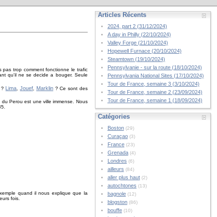
Articles Récents
2024, part 2 (31/12/2024)
A day in Philly (22/10/2024)
Valley Forge (21/10/2024)
Hopewell Furnace (20/10/2024)
Steamtown (19/10/2024)
Pennsylvanie - sur la route (18/10/2024)
 pas trop comment fonctionne le trafic
nt qu'il ne se decide a bouger. Seule
Pennsylvania National Sites (17/10/2024)
Tour de France, semaine 3 (3/10/2024)
Lima
Jouef
Marklin
a ?
,
,
? Ce sont des
Tour de France, semaine 2 (23/09/2024)
Tour de France, semaine 1 (18/09/2024)
ale du Perou est une ville immense. Nous
35.
Catégories
Boston
(29)
Curaçao
(3)
France
(23)
Grenada
(4)
Londres
(6)
ailleurs
(84)
aller plus haut
(2)
autochtones
(13)
 exemple quand il nous explique que la
bagnole
(12)
urs fois.
blogston
(86)
bouffe
(10)