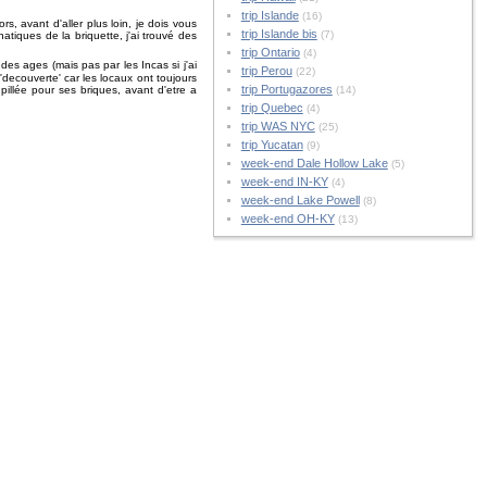
trip Islande
(16)
s, avant d'aller plus loin, je dois vous
trip Islande bis
(7)
tiques de la briquette, j'ai trouvé des
trip Ontario
(4)
des ages (mais pas par les Incas si j'ai
trip Perou
(22)
'decouverte' car les locaux ont toujours
trip Portugazores
 pillée pour ses briques, avant d'etre a
(14)
trip Quebec
(4)
trip WAS NYC
(25)
trip Yucatan
(9)
week-end Dale Hollow Lake
(5)
week-end IN-KY
(4)
week-end Lake Powell
(8)
week-end OH-KY
(13)