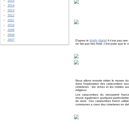
2015
2014
2013
2012
2011
2010
2009
2008
2007
lonely planet
D'apres le
il n'est pas rare 
ne fait pas tres froid, c'est juste que le ci
Nous allons ensuite visiter le musee d
dans l'exploration des catacombes sous
cimetieres : les riches et les nobles 
religieux.
Les catacombes du monastere francisc
trouve egalement quelques particularites
de terre. Ces catatombes furent utili
communes a creer des cimetieres en deho