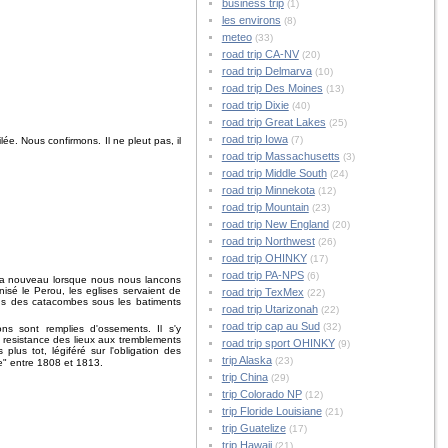
business trip
(1)
les environs
(8)
meteo
(33)
road trip CA-NV
(20)
road trip Delmarva
(10)
road trip Des Moines
(13)
road trip Dixie
(40)
road trip Great Lakes
(25)
road trip Iowa
(7)
filée. Nous confirmons. Il ne pleut pas, il
road trip Massachusetts
(3)
road trip Middle South
(24)
road trip Minnekota
(12)
road trip Mountain
(23)
road trip New England
(20)
road trip Northwest
(26)
road trip OHINKY
(17)
road trip PA-NPS
(6)
me a nouveau lorsque nous nous lancons
isé le Perou, les eglises servaient de
road trip TexMex
(22)
dans des catacombes sous les batiments
road trip Utarizonah
(22)
road trip cap au Sud
(32)
ns sont remplies d'ossements. Il s'y
la resistance des lieux aux tremblements
road trip sport OHINKY
(9)
us tot, légiféré sur l'obligation des
trip Alaska
(23)
e" entre 1808 et 1813.
trip China
(29)
trip Colorado NP
(12)
trip Floride Louisiane
(21)
trip Guatelize
(17)
trip Hawaii
(21)