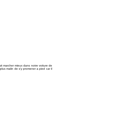
ait marcher mieux dans notre voiture de
 plus malin de s'y promener a pied car il