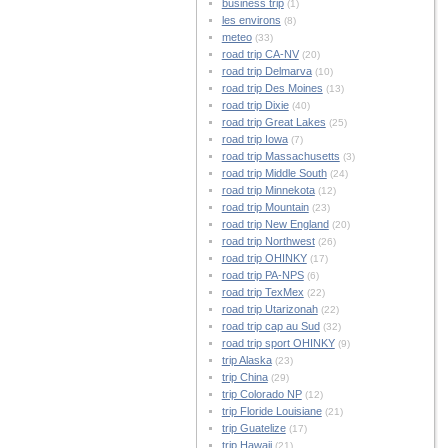
business trip
(1)
les environs
(8)
meteo
(33)
road trip CA-NV
(20)
road trip Delmarva
(10)
road trip Des Moines
(13)
road trip Dixie
(40)
road trip Great Lakes
(25)
road trip Iowa
(7)
road trip Massachusetts
(3)
road trip Middle South
(24)
road trip Minnekota
(12)
road trip Mountain
(23)
road trip New England
(20)
road trip Northwest
(26)
road trip OHINKY
(17)
road trip PA-NPS
(6)
road trip TexMex
(22)
road trip Utarizonah
(22)
road trip cap au Sud
(32)
road trip sport OHINKY
(9)
trip Alaska
(23)
trip China
(29)
trip Colorado NP
(12)
trip Floride Louisiane
(21)
trip Guatelize
(17)
trip Hawaii
(21)