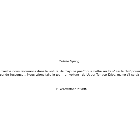
Palette Spring
marche nous retournons dans la voiture. Je n'ajoute pas "nous mettre au frais" car la clim' pourr
r de l'essence... Nous allons faire le tour - en voiture - du Upper Terrace Drive, meme s'il serait