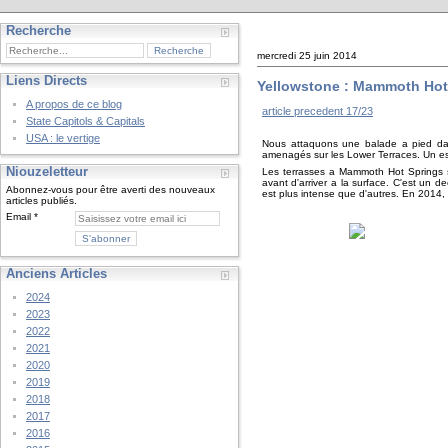
Recherche
mercredi 25 juin 2014
Liens Directs
Yellowstone : Mammoth Hot 
A propos de ce blog
article precedent 17/23
State Capitols & Capitals
USA : le vertige
Nous attaquons une balade a pied dan
amenagés sur les Lower Terraces. Un esc
Niouzeletteur
Les terrasses a Mammoth Hot Springs 
avant d'arriver a la surface. C'est un 
Abonnez-vous pour être averti des nouveaux
est plus intense que d'autres. En 2014,
articles publiés.
Email
Anciens Articles
2024
2023
2022
2021
2020
2019
2018
2017
2016