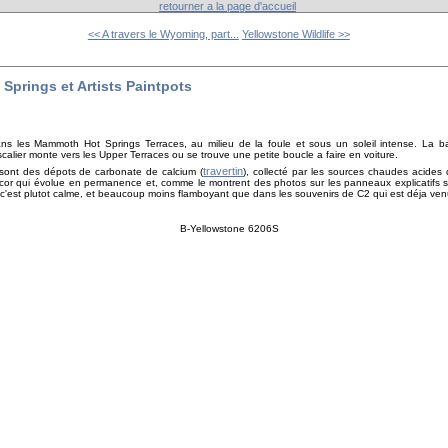
retourner a la page d'accueil
<< A travers le Wyoming, part...
Yellowstone Wildlife >>
Springs et Artists Paintpots
s les Mammoth Hot Springs Terraces, au milieu de la foule et sous un soleil intense. La ba
alier monte vers les Upper Terraces ou se trouve une petite boucle a faire en voiture.
travertin
sont des dépots de carbonate de calcium (
), collecté par les sources chaudes acides 
decor qui évolue en permanence et, comme le montrent des photos sur les panneaux explicatifs sur
 c'est plutot calme, et beaucoup moins flamboyant que dans les souvenirs de C2 qui est déja venu