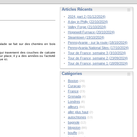
Articles Récents
2024, part 2 (31/12/2024)
A day in Philly (22/10/2024)
Valley Forge (21/10/2024)
Hopewell Furnace (20/10/2024)
Steamtown (19/10/2024)
Pennsylvanie - sur la route (18/10/2024)
lade se fait sur des chemins en bois
Pennsylvania National Sites (17/10/2024)
qui traversent des couches de calcaire
Tour de France, semaine 3 (3/10/2024)
 place, il y a des années ou l'activité
Tour de France, semaine 2 (23/09/2024)
e ici.
Tour de France, semaine 1 (18/09/2024)
Catégories
Boston
(29)
Curaçao
(3)
France
(23)
Grenada
(4)
Londres
(6)
ailleurs
(84)
aller plus haut
(2)
autochtones
(13)
bagnole
(12)
blogston
(86)
bouffe
(10)