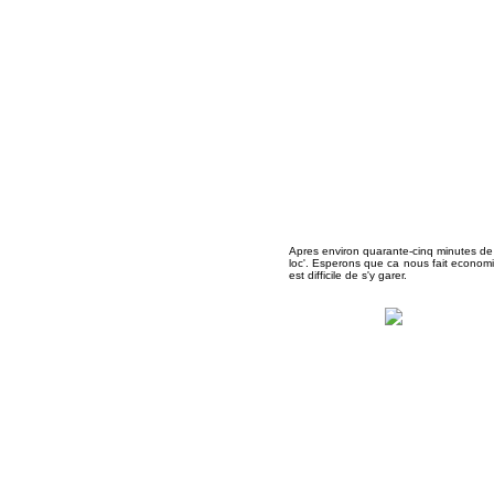
Apres environ quarante-cinq minutes de 
loc'. Esperons que ca nous fait economise
est difficile de s'y garer.