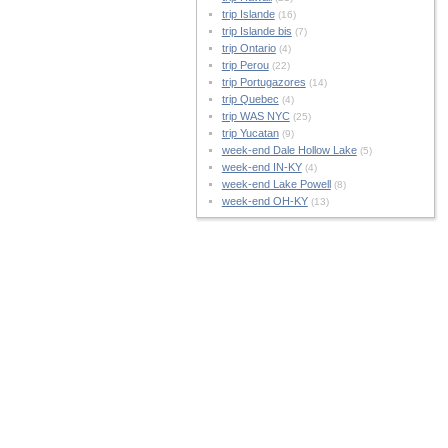
trip Islande
(16)
trip Islande bis
(7)
trip Ontario
(4)
trip Perou
(22)
trip Portugazores
(14)
trip Quebec
(4)
trip WAS NYC
(25)
trip Yucatan
(9)
week-end Dale Hollow Lake
(5)
week-end IN-KY
(4)
week-end Lake Powell
(8)
week-end OH-KY
(13)