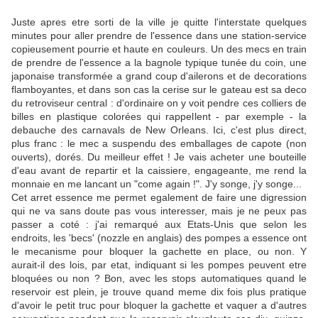
Juste apres etre sorti de la ville je quitte l'interstate quelques
minutes pour aller prendre de l'essence dans une station-service
copieusement pourrie et haute en couleurs. Un des mecs en train
de prendre de l'essence a la bagnole typique tunée du coin, une
japonaise transformée a grand coup d'ailerons et de decorations
flamboyantes, et dans son cas la cerise sur le gateau est sa deco
du retroviseur central : d'ordinaire on y voit pendre ces colliers de
billes en plastique colorées qui rappellent - par exemple - la
debauche des carnavals de New Orleans. Ici, c'est plus direct,
plus franc : le mec a suspendu des emballages de capote (non
ouverts), dorés. Du meilleur effet ! Je vais acheter une bouteille
d'eau avant de repartir et la caissiere, engageante, me rend la
monnaie en me lancant un "come again !". J'y songe, j'y songe...
Cet arret essence me permet egalement de faire une digression
qui ne va sans doute pas vous interesser, mais je ne peux pas
passer a coté : j'ai remarqué aux Etats-Unis que selon les
endroits, les 'becs' (nozzle en anglais) des pompes a essence ont
le mecanisme pour bloquer la gachette en place, ou non. Y
aurait-il des lois, par etat, indiquant si les pompes peuvent etre
bloquées ou non ? Bon, avec les stops automatiques quand le
reservoir est plein, je trouve quand meme dix fois plus pratique
d'avoir le petit truc pour bloquer la gachette et vaquer a d'autres