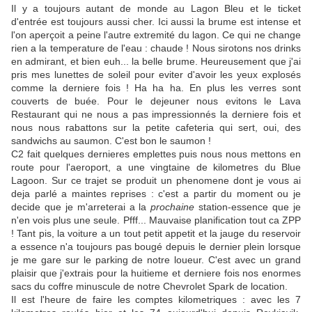
Il y a toujours autant de monde au Lagon Bleu et le ticket
d'entrée est toujours aussi cher. Ici aussi la brume est intense et
l'on aperçoit a peine l'autre extremité du lagon. Ce qui ne change
rien a la temperature de l'eau : chaude ! Nous sirotons nos drinks
en admirant, et bien euh... la belle brume. Heureusement que j'ai
pris mes lunettes de soleil pour eviter d'avoir les yeux explosés
comme la derniere fois ! Ha ha ha. En plus les verres sont
couverts de buée. Pour le dejeuner nous evitons le Lava
Restaurant qui ne nous a pas impressionnés la derniere fois et
nous nous rabattons sur la petite cafeteria qui sert, oui, des
sandwichs au saumon. C'est bon le saumon !
C2 fait quelques dernieres emplettes puis nous nous mettons en
route pour l'aeroport, a une vingtaine de kilometres du Blue
Lagoon. Sur ce trajet se produit un phenomene dont je vous ai
deja parlé a maintes reprises : c'est a partir du moment ou je
decide que je m'arreterai a la
prochaine
station-essence que je
n'en vois plus une seule. Pfff... Mauvaise planification tout ca ZPP
! Tant pis, la voiture a un tout petit appetit et la jauge du reservoir
a essence n'a toujours pas bougé depuis le dernier plein lorsque
je me gare sur le parking de notre loueur. C'est avec un grand
plaisir que j'extrais pour la huitieme et derniere fois nos enormes
sacs du coffre minuscule de notre Chevrolet Spark de location.
Il est l'heure de faire les comptes kilometriques : avec les 7