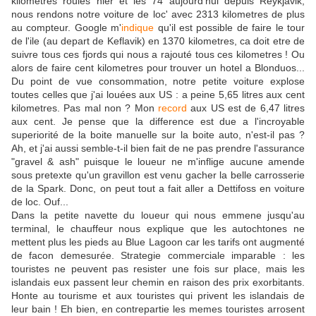
kilometres roulés hier et les 74 aujourd'hui depuis Reykjavik,
nous rendons notre voiture de loc' avec 2313 kilometres de plus
au compteur. Google m'
indique
qu'il est possible de faire le tour
de l'ile (au depart de Keflavik) en 1370 kilometres, ca doit etre de
suivre tous ces fjords qui nous a rajouté tous ces kilometres ! Ou
alors de faire cent kilometres pour trouver un hotel a Blonduos...
Du point de vue consommation, notre petite voiture explose
toutes celles que j'ai louées aux US : a peine 5,65 litres aux cent
kilometres. Pas mal non ? Mon
record
aux US est de 6,47 litres
aux cent. Je pense que la difference est due a l'incroyable
superiorité de la boite manuelle sur la boite auto, n'est-il pas ?
Ah, et j'ai aussi semble-t-il bien fait de ne pas prendre l'assurance
"gravel & ash" puisque le loueur ne m'inflige aucune amende
sous pretexte qu'un gravillon est venu gacher la belle carrosserie
de la Spark. Donc, on peut tout a fait aller a Dettifoss en voiture
de loc. Ouf...
Dans la petite navette du loueur qui nous emmene jusqu'au
terminal, le chauffeur nous explique que les autochtones ne
mettent plus les pieds au Blue Lagoon car les tarifs ont augmenté
de facon demesurée. Strategie commerciale imparable : les
touristes ne peuvent pas resister une fois sur place, mais les
islandais eux passent leur chemin en raison des prix exorbitants.
Honte au tourisme et aux touristes qui privent les islandais de
leur bain ! Eh bien, en contrepartie les memes touristes arrosent