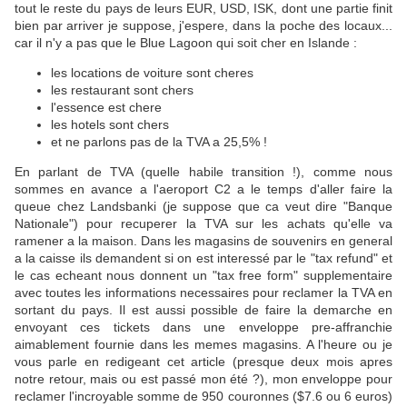
tout le reste du pays de leurs EUR, USD, ISK, dont une partie finit
bien par arriver je suppose, j'espere, dans la poche des locaux...
car il n'y a pas que le Blue Lagoon qui soit cher en Islande :
les locations de voiture sont cheres
les restaurant sont chers
l'essence est chere
les hotels sont chers
et ne parlons pas de la TVA a 25,5% !
En parlant de TVA (quelle habile transition !), comme nous
sommes en avance a l'aeroport C2 a le temps d'aller faire la
queue chez Landsbanki (je suppose que ca veut dire "Banque
Nationale") pour recuperer la TVA sur les achats qu'elle va
ramener a la maison. Dans les magasins de souvenirs en general
a la caisse ils demandent si on est interessé par le "tax refund" et
le cas echeant nous donnent un "tax free form" supplementaire
avec toutes les informations necessaires pour reclamer la TVA en
sortant du pays. Il est aussi possible de faire la demarche en
envoyant ces tickets dans une enveloppe pre-affranchie
aimablement fournie dans les memes magasins. A l'heure ou je
vous parle en redigeant cet article (presque deux mois apres
notre retour, mais ou est passé mon été ?), mon enveloppe pour
reclamer l'incroyable somme de 950 couronnes ($7.6 ou 6 euros)