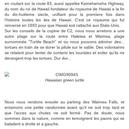
en roulant sur la route 83, aussi appelée Kamehameha Highway,
du nom du roi de Hawaii fondateur du royaume de Hawaii a la fin
du dix-huitieme siecle, unifiant pour la premiere fois dans
l'histoire toutes les iles de Hawaii. C'est ce royaume qui fut
renversé en 1893 pour que Hawaii soit rattaché aux Etats-Unis.
Sur les conseils de la copine de C2, nous nous arretons a une
autre plage sur la route entre Haleiwa et Waimea, plage
surnommée "Turttle Beach" et ou nous pouvons admirer des...
tortues en train de se dorer la pilule sur le sable. Des volontaires
se relaient pour tenter de contenir les touristes et eviter qu'ils ne
derangent trop les tortues. Dur dur...
Hawaiian green turtle
Nous nous rendons ensuite au parking des Waimea Falls, et
entamons une petite randonnée avant qu'il ne soit trop tard et
que l'acces aux chutes ne soit fermé. Pas de doute, nous
sommes dans la nature, comme en temoignent les paons qui se
baladent a droite et a gauche.