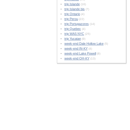
trip Islande
(16)
trip Islande bis
(7)
trip Ontario
(4)
trip Perou
(22)
trip Portugazores
(14)
trip Quebec
(4)
trip WAS NYC
(25)
trip Yucatan
(9)
week-end Dale Hollow Lake
(5)
week-end IN-KY
(4)
week-end Lake Powell
(8)
week-end OH-KY
(13)