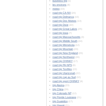
business trip
(1)
les environs
(8)
meteo
(33)
road trip CA-NV
(20)
road trip Delmarva
(10)
road trip Des Moines
(13)
road trip Dixie
(40)
road trip Great Lakes
(25)
road trip Iowa
(7)
road trip Massachusetts
(3)
road trip Middle South
(24)
road trip Minnekota
(12)
road trip Mountain
(23)
road trip New England
(20)
road trip Northwest
(26)
road trip OHINKY
(17)
road trip PA-NPS
(6)
road trip TexMex
(22)
road trip Utarizonah
(22)
road trip cap au Sud
(32)
road trip sport OHINKY
(9)
trip Alaska
(23)
trip China
(29)
trip Colorado NP
(12)
trip Floride Louisiane
(21)
trip Guatelize
(17)
trip Hawaii
(21)