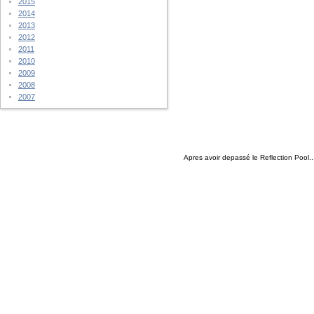
2015
2014
2013
2012
2011
2010
2009
2008
2007
Apres avoir depassé le Reflection Pool..