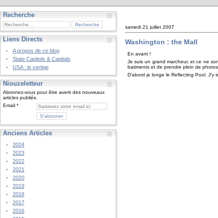
Recherche
samedi 21 juillet 2007
Liens Directs
Washington : the Mall
A propos de ce blog
En avant !
State Capitols & Capitals
Je suis un grand marcheur, et ce ne sont
batiments et de prendre plein de photos
USA : le vertige
D'abord je longe le Reflecting Pool. J'y tr
Niouzeletteur
Abonnez-vous pour être averti des nouveaux
articles publiés.
Email
Anciens Articles
2024
2023
2022
2021
2020
2019
2018
2017
2016