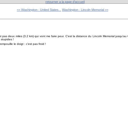
retourner a la page d'accueil
<< Washington : United States...
Washington : Lincoln Memorial >>
 pas deux miles (3.2 km) qui vont me faire peur. C'est la distance du Lincoln Memorial jusqu'au 
 stupides !
empouille le doigt : c'est pas froid !