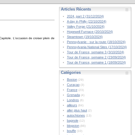
Articles Récents
2024, part 2 (31/12/2024)
A day in Philly (22/10/2024)
Valley Forge (21/10/2024)
Hopewell Furnace (20/10/2024)
Steamtown (19/10/2024)
Capitole. L'occasion de croiser plein de
Pennsylvanie - sur la route (18/10/2024)
Pennsylvania National Sites (17/10/2024)
Tour de France, semaine 3 (3/10/2024)
Tour de France, semaine 2 (23/09/2024)
Tour de France, semaine 1 (18/09/2024)
Catégories
Boston
(29)
Curaçao
(3)
France
(23)
Grenada
(4)
Londres
(6)
ailleurs
(84)
aller plus haut
(2)
autochtones
(13)
bagnole
(12)
blogston
(86)
bouffe
(10)