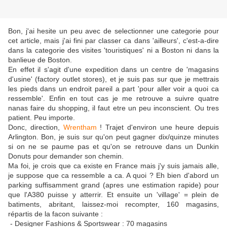
Bon, j'ai hesite un peu avec de selectionner une categorie pour
cet article, mais j'ai fini par classer ca dans 'ailleurs', c'est-a-dire
dans la categorie des visites 'touristiques' ni a Boston ni dans la
banlieue de Boston.
En effet il s'agit d'une expedition dans un centre de 'magasins
d'usine' (factory outlet stores), et je suis pas sur que je mettrais
les pieds dans un endroit pareil a part 'pour aller voir a quoi ca
ressemble'. Enfin en tout cas je me retrouve a suivre quatre
nanas faire du shopping, il faut etre un peu inconscient. Ou tres
patient. Peu importe.
Donc, direction,
Wrentham
! Trajet d'environ une heure depuis
Arlington. Bon, je suis sur qu'on peut gagner dix/quinze minutes
si on ne se paume pas et qu'on se retrouve dans un Dunkin
Donuts pour demander son chemin.
Ma foi, je crois que ca existe en France mais j'y suis jamais alle,
je suppose que ca ressemble a ca. A quoi ? Eh bien d'abord un
parking suffisamment grand (apres une estimation rapide) pour
que l'A380 puisse y atterrir. Et ensuite un 'village' = plein de
batiments, abritant, laissez-moi recompter, 160 magasins,
répartis de la facon suivante :
- Designer Fashions & Sportswear : 70 magasins