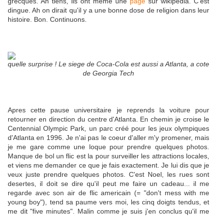
grecques. Ah tiens, ils ont meme une
page
sur wikipedia. C'est
dingue. Ah on dirait qu'il y a une bonne dose de religion dans leur
histoire. Bon. Continuons.
quelle surprise ! Le siege de Coca-Cola est aussi a Atlanta, a cote
de Georgia Tech
Apres cette pause universitaire je reprends la voiture pour
retourner en direction du centre d'Atlanta. En chemin je croise le
Centennial Olympic Park, un parc créé pour les jeux olympiques
d'Atlanta en 1996. Je n'ai pas le coeur d'aller m'y promener, mais
je me gare comme une loque pour prendre quelques photos.
Manque de bol un flic est la pour surveiller les attractions locales,
et viens me demander ce que je fais exactement. Je lui dis que je
veux juste prendre quelques photos. C'est Noel, les rues sont
desertes, il doit se dire qu'il peut me faire un cadeau... il me
regarde avec son air de flic americain (= "don't mess with me
young boy"), tend sa paume vers moi, les cinq doigts tendus, et
me dit "five minutes". Malin comme je suis j'en conclus qu'il me