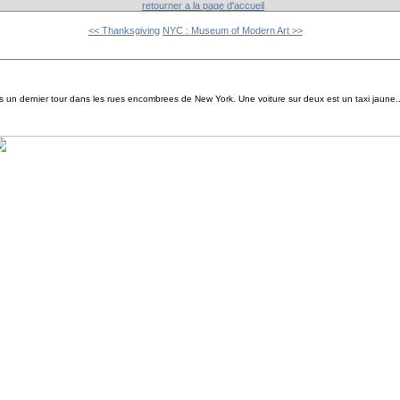
retourner a la page d'accueil
<< Thanksgiving
NYC : Museum of Modern Art >>
un dernier tour dans les rues encombrees de New York. Une voiture sur deux est un taxi jaune...