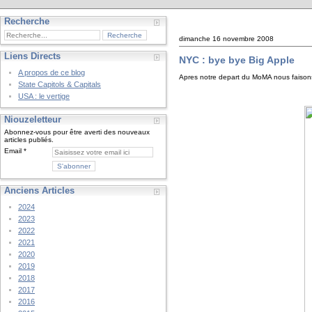
Recherche
dimanche 16 novembre 2008
Liens Directs
NYC : bye bye Big Apple
A propos de ce blog
Apres notre depart du MoMA nous faisons 
State Capitols & Capitals
USA : le vertige
Niouzeletteur
Abonnez-vous pour être averti des nouveaux
articles publiés.
Email
Anciens Articles
2024
2023
2022
2021
2020
2019
2018
2017
2016