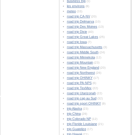
business trip
(1)
les environs
(8)
meteo
(33)
road trip CA-NV
(20)
road trip Delmarva
(10)
road trip Des Moines
(13)
road trip Dixie
(40)
road trip Great Lakes
(25)
road trip Iowa
(7)
road trip Massachusetts
(3)
road trip Middle South
(24)
road trip Minnekota
(12)
road trip Mountain
(23)
road trip New England
(20)
road trip Northwest
(26)
road trip OHINKY
(17)
road trip PA-NPS
(6)
road trip TexMex
(22)
road trip Utarizonah
(22)
road trip cap au Sud
(32)
road trip sport OHINKY
(9)
trip Alaska
(23)
trip China
(29)
trip Colorado NP
(12)
trip Floride Louisiane
(21)
trip Guatelize
(17)
trip Hawaii
(21)