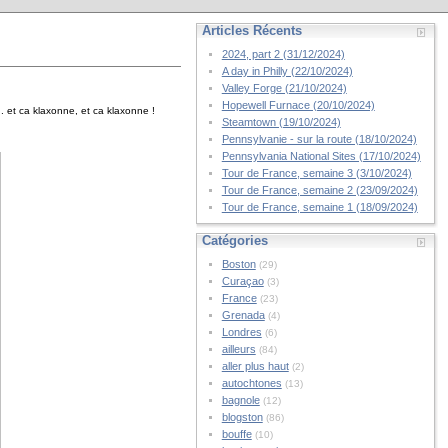
Articles Récents
2024, part 2 (31/12/2024)
A day in Philly (22/10/2024)
Valley Forge (21/10/2024)
Hopewell Furnace (20/10/2024)
 et ca klaxonne, et ca klaxonne !
Steamtown (19/10/2024)
Pennsylvanie - sur la route (18/10/2024)
Pennsylvania National Sites (17/10/2024)
Tour de France, semaine 3 (3/10/2024)
Tour de France, semaine 2 (23/09/2024)
Tour de France, semaine 1 (18/09/2024)
Catégories
Boston
(29)
Curaçao
(3)
France
(23)
Grenada
(4)
Londres
(6)
ailleurs
(84)
aller plus haut
(2)
autochtones
(13)
bagnole
(12)
blogston
(86)
bouffe
(10)