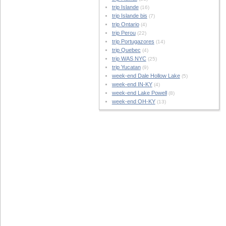
trip Islande
(16)
trip Islande bis
(7)
trip Ontario
(4)
trip Perou
(22)
trip Portugazores
(14)
trip Quebec
(4)
trip WAS NYC
(25)
trip Yucatan
(9)
week-end Dale Hollow Lake
(5)
week-end IN-KY
(4)
week-end Lake Powell
(8)
week-end OH-KY
(13)