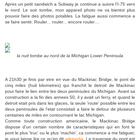
Apres un petit sandwich a Subway je continue a suivre l'I-75 vers
le nord. Le soir tombe, mon appareil photo ne va bientot plus
pouvoir faire des photos potables. La fatigue aussi commence a
se faire sentir. Rouler... rouler... encore rouler....
la nuit tombe au nord de la Michigan Lower Peninsula
A 21h30 je finis par etre en vue du Mackinac Bridge, le pont de
cinq miles (huit kilometres) qui franchit le detroit de Mackinac
pour faire le lien entre les deux peninsules du Michigan. Avant sa
construction a la fin des annees 50, il y avait un ferry, et quand le
detroit etait pris dans les glaces, la seule 'route' possible entre les
deux peninsules de l'etat consistait a faire le detour de plusieurs
centaines de miles en contournant le lac Michigan.
Comme toute construction americaine, le Mackinac Bridge
dispose d'un certain nombre de caracteristiques qui en font le
pont le plus 'truc' ou le plus 'machin', ca commence a me fatiguer,
je vous laisse lire ce qu'en dit
wikipedia
. La traversee du pont est