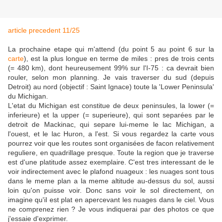
article precedent 11/25
La prochaine etape qui m'attend (du point 5 au point 6 sur la
carte
), est la plus longue en terme de miles : pres de trois cents
(= 480 km), dont heureusement 99% sur l'I-75 : ca devrait bien
rouler, selon mon planning. Je vais traverser du sud (depuis
Detroit) au nord (objectif : Saint Ignace) toute la 'Lower Peninsula'
du Michigan.
L'etat du Michigan est constitue de deux peninsules, la lower (=
inferieure) et la upper (= superieure), qui sont separées par le
detroit de Mackinac, qui separe lui-meme le lac Michigan, a
l'ouest, et le lac Huron, a l'est. Si vous regardez la carte vous
pourrez voir que les routes sont organisées de facon relativement
reguliere, en quadrillage presque. Toute la region que je traverse
est d'une platitude assez exemplaire. C'est tres interessant de le
voir indirectement avec le plafond nuageux : les nuages sont tous
dans le meme plan a la meme altitude au-dessus du sol, aussi
loin qu'on puisse voir. Donc sans voir le sol directement, on
imagine qu'il est plat en apercevant les nuages dans le ciel. Vous
ne comprenez rien ? Je vous indiquerai par des photos ce que
j'essaie d'exprimer.