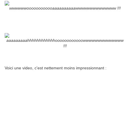
wwwwwwoooooooooooaaaaaaaaaawwwwwwwwwwwwww !!!
aaaaaaaaahhhhhhhhhhhhoooooooooooowwwwwwwwwwwwww
!!!
Voici une video, c'est nettement moins impressionnant :