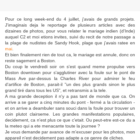
Pour ce long week-end du 4 juillet, j'avais de grands projets.
J'imaginais deja le reportage de plusieurs articles avec des
dizaines de photos, pour vous relater le mariage indien (d'Inde)
auquel C2 et moi etions invites, suivi du recit de notre passage a
la plage de nudistes de Sandy Hook, plage que j'avais ratee en
mai
.
Et bien finalement rien de tout ca, le mariage est annule, donc on
reste sagement a Boston.
Du coup le vendredi soir on s'est quand meme propulse vers
Boston downtown pour s'agglutiner avec la foule sur le pont de
Mass Ave par-dessus la Charles River pour admirer le feu
d'artifice de Boston, parait-il "un des plus grands sinon le plus
grand tiré dans tous les US", et retransmis a la tele.
A ma grande deception il n'y a pas tant de monde que ca. On
arrive a se garer a cinq minutes du pont - fermé a la circulation -
et on arrive a deambuler sans souci dans la foule pour trouver un
coin plutot clairseme. Les grandes manifestations populaires,
decidement, ca n'est plus ce que c'etait. Ou peut-etre est-ce du a
la meteo qui a ete menacante toute la journee ?
Je vous demande par avance de m'excuser pour les photos, mon
appareil n'est decidement pas adapte a ce genre de cliches.