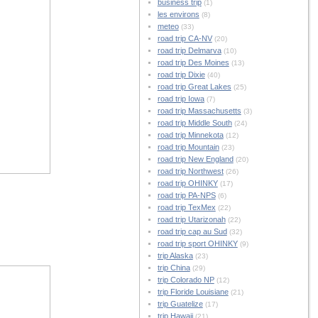
business trip
(1)
les environs
(8)
meteo
(33)
road trip CA-NV
(20)
road trip Delmarva
(10)
road trip Des Moines
(13)
road trip Dixie
(40)
road trip Great Lakes
(25)
road trip Iowa
(7)
road trip Massachusetts
(3)
road trip Middle South
(24)
road trip Minnekota
(12)
road trip Mountain
(23)
road trip New England
(20)
road trip Northwest
(26)
road trip OHINKY
(17)
road trip PA-NPS
(6)
road trip TexMex
(22)
road trip Utarizonah
(22)
road trip cap au Sud
(32)
road trip sport OHINKY
(9)
trip Alaska
(23)
trip China
(29)
trip Colorado NP
(12)
trip Floride Louisiane
(21)
trip Guatelize
(17)
trip Hawaii
(21)