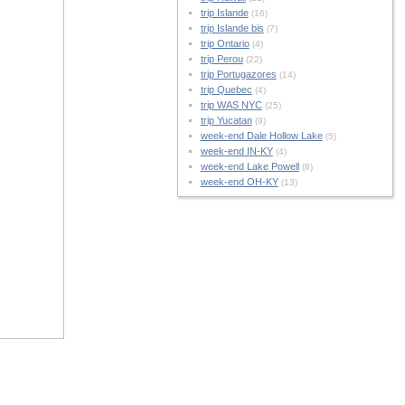
trip Islande
(16)
trip Islande bis
(7)
trip Ontario
(4)
trip Perou
(22)
trip Portugazores
(14)
trip Quebec
(4)
trip WAS NYC
(25)
trip Yucatan
(9)
week-end Dale Hollow Lake
(5)
week-end IN-KY
(4)
week-end Lake Powell
(8)
week-end OH-KY
(13)