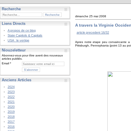
Recherche
dimanche 25 mai 2008
Liens Directs
A travers la Virginie Occiden
A propos de ce blog
article precedent 16/32
State Capitols & Capitals
USA : le vertige
Apres notre etape peu convaincante a C
Pittsburgh, Pennsylvania (point 13 au poi
Niouzeletteur
Abonnez-vous pour être averti des nouveaux
articles publiés.
Email
Anciens Articles
2024
2023
2022
2021
2020
2019
2018
2017
2016