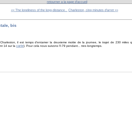
retourner a la page d'accueil
<< The loneliness of the long-distance...
Charleston, cinq minutes d'arret >>
tale, bis
harleston, il est temps d'entamer la deuxieme moitie de la journee, le trajet de 230 mile
carte
nt 14 sur la
). Pour cela nous suivons l'I-79 pendant... tres longtemps.