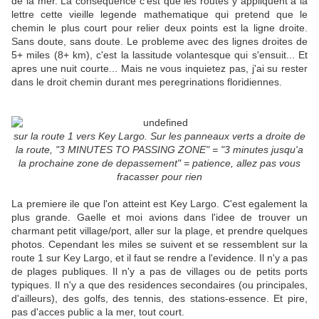
de la mer. La consequence c'est que les routes y appliquent a la
lettre cette vieille legende mathematique qui pretend que le
chemin le plus court pour relier deux points est la ligne droite.
Sans doute, sans doute. Le probleme avec des lignes droites de
5+ miles (8+ km), c'est la lassitude volantesque qui s'ensuit... Et
apres une nuit courte... Mais ne vous inquietez pas, j'ai su rester
dans le droit chemin durant mes peregrinations floridiennes.
sur la route 1 vers Key Largo. Sur les panneaux verts a droite de
la route, "3 MINUTES TO PASSING ZONE" = "3 minutes jusqu'a
la prochaine zone de depassement" = patience, allez pas vous
fracasser pour rien
La premiere ile que l'on atteint est Key Largo. C'est egalement la
plus grande. Gaelle et moi avions dans l'idee de trouver un
charmant petit village/port, aller sur la plage, et prendre quelques
photos. Cependant les miles se suivent et se ressemblent sur la
route 1 sur Key Largo, et il faut se rendre a l'evidence. Il n'y a pas
de plages publiques. Il n'y a pas de villages ou de petits ports
typiques. Il n'y a que des residences secondaires (ou principales,
d'ailleurs), des golfs, des tennis, des stations-essence. Et pire,
pas d'acces public a la mer, tout court.