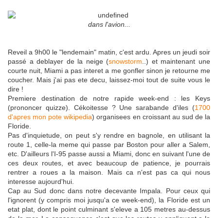
dans l'avion...
Reveil a 9h00 le "lendemain" matin, c'est ardu. Apres un jeudi soir
passé a deblayer de la neige (
snowstorm
..) et maintenant une
courte nuit, Miami a pas interet a me gonfler sinon je retourne me
coucher. Mais j'ai pas ete decu, laissez-moi tout de suite vous le
dire !
Premiere destination de notre rapide week-end : les Keys
(prononcer quizze). Cékoitesse ? Une sarabande d'iles (
1700
d'apres mon pote wikipedia
) organisees en croissant au sud de la
Floride.
Pas d'inquietude, on peut s'y rendre en bagnole, en utilisant la
route 1, celle-la meme qui passe par Boston pour aller a Salem,
etc. D'ailleurs l'I-95 passe aussi a Miami, donc en suivant l'une de
ces deux routes, et avec beaucoup de patience, je pourrais
rentrer a roues a la maison. Mais ca n'est pas ca qui nous
interesse aujourd'hui.
Cap au Sud donc dans notre decevante Impala. Pour ceux qui
l'ignorent (y compris moi jusqu'a ce week-end), la Floride est un
etat plat, dont le point culminant s'eleve a 105 metres au-dessus