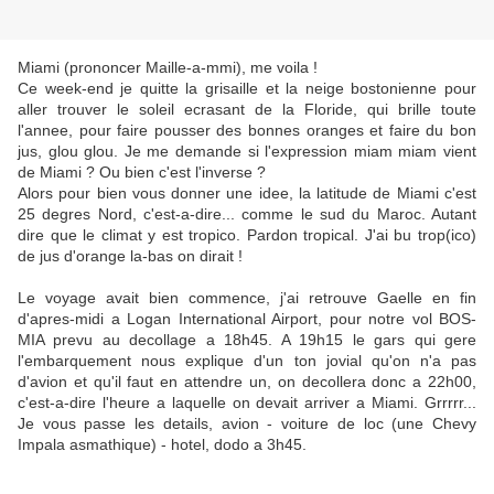
Miami (prononcer Maille-a-mmi), me voila !
Ce week-end je quitte la grisaille et la neige bostonienne pour
aller trouver le soleil ecrasant de la Floride, qui brille toute
l'annee, pour faire pousser des bonnes oranges et faire du bon
jus, glou glou. Je me demande si l'expression miam miam vient
de Miami ? Ou bien c'est l'inverse ?
Alors pour bien vous donner une idee, la latitude de Miami c'est
25 degres Nord, c'est-a-dire... comme le sud du Maroc. Autant
dire que le climat y est tropico. Pardon tropical. J'ai bu trop(ico)
de jus d'orange la-bas on dirait !
Le voyage avait bien commence, j'ai retrouve Gaelle en fin
d'apres-midi a Logan International Airport, pour notre vol BOS-
MIA prevu au decollage a 18h45. A 19h15 le gars qui gere
l'embarquement nous explique d'un ton jovial qu'on n'a pas
d'avion et qu'il faut en attendre un, on decollera donc a 22h00,
c'est-a-dire l'heure a laquelle on devait arriver a Miami. Grrrrr...
Je vous passe les details, avion - voiture de loc (une Chevy
Impala asmathique) - hotel, dodo a 3h45.