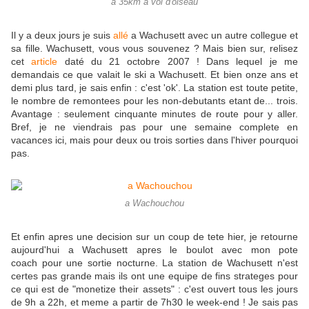
a 35km a vol d'oiseau
Il y a deux jours je suis
allé
a Wachusett avec un autre collegue et
sa fille. Wachusett, vous vous souvenez ? Mais bien sur, relisez
cet
article
daté du 21 octobre 2007 ! Dans lequel je me
demandais ce que valait le ski a Wachusett. Et bien onze ans et
demi plus tard, je sais enfin : c'est 'ok'. La station est toute petite,
le nombre de remontees pour les non-debutants etant de... trois.
Avantage : seulement cinquante minutes de route pour y aller.
Bref, je ne viendrais pas pour une semaine complete en
vacances ici, mais pour deux ou trois sorties dans l'hiver pourquoi
pas.
a Wachouchou
Et enfin apres une decision sur un coup de tete hier, je retourne
aujourd'hui a Wachusett apres le boulot avec mon pote
coach pour une sortie nocturne. La station de Wachusett n'est
certes pas grande mais ils ont une equipe de fins strateges pour
ce qui est de "monetize their assets" : c'est ouvert tous les jours
de 9h a 22h, et meme a partir de 7h30 le week-end ! Je sais pas