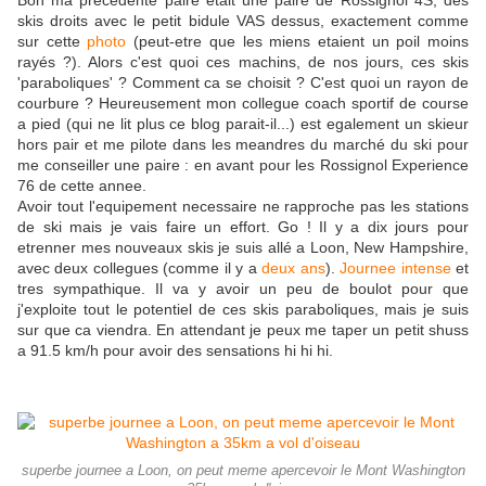
Bon ma precedente paire etait une paire de Rossignol 4S, des
skis droits avec le petit bidule VAS dessus, exactement comme
sur cette
photo
(peut-etre que les miens etaient un poil moins
rayés ?). Alors c'est quoi ces machins, de nos jours, ces skis
'paraboliques' ? Comment ca se choisit ? C'est quoi un rayon de
courbure ? Heureusement mon collegue coach sportif de course
a pied (qui ne lit plus ce blog parait-il...) est egalement un skieur
hors pair et me pilote dans les meandres du marché du ski pour
me conseiller une paire : en avant pour les Rossignol Experience
76 de cette annee.
Avoir tout l'equipement necessaire ne rapproche pas les stations
de ski mais je vais faire un effort. Go ! Il y a dix jours pour
etrenner mes nouveaux skis je suis allé a Loon, New Hampshire,
avec deux collegues (comme il y a
deux ans
).
Journee intense
et
tres sympathique. Il va y avoir un peu de boulot pour que
j'exploite tout le potentiel de ces skis paraboliques, mais je suis
sur que ca viendra. En attendant je peux me taper un petit shuss
a 91.5 km/h pour avoir des sensations hi hi hi.
superbe journee a Loon, on peut meme apercevoir le Mont Washington