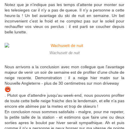
Notez que je n'indique pas les temps d'attente pour monter sur
les telesieges car il n'y a pas de queue. Il n'y a personne a cette
heure-la ! Un bel avantage du ski de nuit en semaine. Un bel
inconvenient c'est le froid et ne comptez pas sur le soleil pour
rechauffer vos vieux os perclus : il est parti se coucher depuis
belle lurette.
Wachusett de nuit
Nous arrivons a la conclusion avec mon collegue que l'avantage
majeur de venir un soir de semaine est de profiter d'une chute de
neige recente. Demonstration : il a neige hier matin sur la
Nouvelle Angleterre - plus de 30 centimetres sur mon driveway
. Plutot que d'attendre jusqu'au week-end, nous pouvons profiter
de toute cette belle neige fraiche des le lendemain, et elle n'a pas
encore ete abimee par la meteo et trop de skieurs !
En conclusion nous sommes satisfaits - malgre, pour me repeter,
la petite taille de la station - et estimons que faire une ou deux
sorties apres le boulot par hiver serait sympathique. Ah et puis
comme il n'y a personne je peux bosser sur ma vitesse de pointe