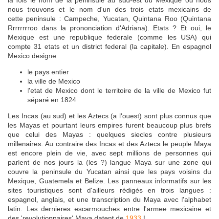
la fois le nom de la peninsule au sud-est du Mexique ou nous
nous trouvons et le nom d'un des trois etats mexicains de
cette peninsule : Campeche, Yucatan, Quintana Roo (Quintana
Rrrrrrrroo dans la prononciation d'Adriana). Etats ? Et oui, le
Mexique est une republique federale (comme les USA) qui
compte 31 etats et un district federal (la capitale). En espagnol
Mexico designe
le pays entier
la ville de Mexico
l'etat de Mexico dont le territoire de la ville de Mexico fut
séparé en 1824
Les Incas (au sud) et les Aztecs (a l'ouest) sont plus connus que
les Mayas et pourtant leurs empires furent beaucoup plus brefs
que celui des Mayas : quelques siecles contre plusieurs
millenaires. Au contraire des Incas et des Aztecs le peuple Maya
est encore plein de vie, avec sept millions de personnes qui
parlent de nos jours la (les ?) langue Maya sur une zone qui
couvre la peninsule du Yucatan ainsi que les pays voisins du
Mexique, Guatemela et Belize. Les panneaux informatifs sur les
sites touristiques sont d'ailleurs rédigés en trois langues :
espagnol, anglais, et une transcription du Maya avec l'alphabet
latin. Les dernieres escarmouches entre l'armee mexicaine et
des 'revolutionnaires' Maya datent de
1933
!