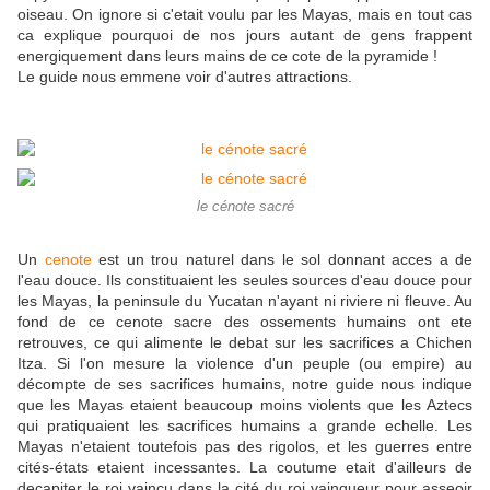
oiseau. On ignore si c'etait voulu par les Mayas, mais en tout cas
ca explique pourquoi de nos jours autant de gens frappent
energiquement dans leurs mains de ce cote de la pyramide !
Le guide nous emmene voir d'autres attractions.
le cénote sacré
Un
cenote
est un trou naturel dans le sol donnant acces a de
l'eau douce. Ils constituaient les seules sources d'eau douce pour
les Mayas, la peninsule du Yucatan n'ayant ni riviere ni fleuve. Au
fond de ce cenote sacre des ossements humains ont ete
retrouves, ce qui alimente le debat sur les sacrifices a Chichen
Itza. Si l'on mesure la violence d'un peuple (ou empire) au
décompte de ses sacrifices humains, notre guide nous indique
que les Mayas etaient beaucoup moins violents que les Aztecs
qui pratiquaient les sacrifices humains a grande echelle. Les
Mayas n'etaient toutefois pas des rigolos, et les guerres entre
cités-états etaient incessantes. La coutume etait d'ailleurs de
decapiter le roi vaincu dans la cité du roi vainqueur pour asseoir