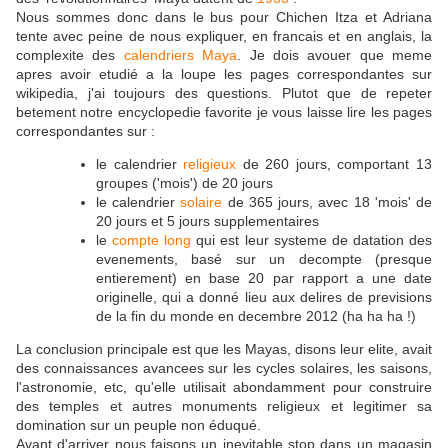
Nous sommes donc dans le bus pour Chichen Itza et Adriana
tente avec peine de nous expliquer, en francais et en anglais, la
complexite des
calendriers Maya
. Je dois avouer que meme
apres avoir etudié a la loupe les pages correspondantes sur
wikipedia, j'ai toujours des questions. Plutot que de repeter
betement notre encyclopedie favorite je vous laisse lire les pages
correspondantes sur :
le calendrier
religieux
de 260 jours, comportant 13
groupes ('mois') de 20 jours
le calendrier
solaire
de 365 jours, avec 18 'mois' de
20 jours et 5 jours supplementaires
le
compte long
qui est leur systeme de datation des
evenements, basé sur un decompte (presque
entierement) en base 20 par rapport a une date
originelle, qui a donné lieu aux delires de previsions
de la fin du monde en decembre 2012 (ha ha ha !)
La conclusion principale est que les Mayas, disons leur elite, avait
des connaissances avancees sur les cycles solaires, les saisons,
l'astronomie, etc, qu'elle utilisait abondamment pour construire
des temples et autres monuments religieux et legitimer sa
domination sur un peuple non éduqué.
Avant d'arriver nous faisons un inevitable stop dans un magasin