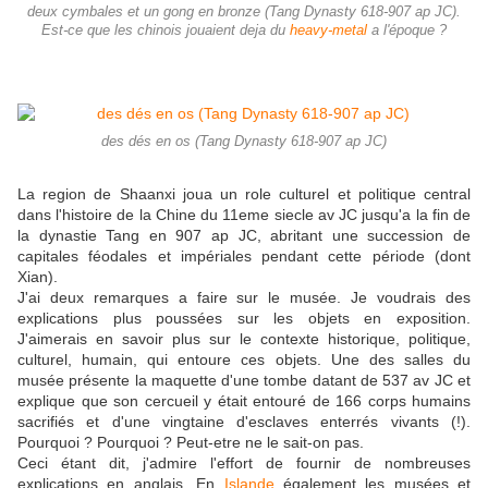
deux cymbales et un gong en bronze (Tang Dynasty 618-907 ap JC).
Est-ce que les chinois jouaient deja du
heavy-metal
a l'époque ?
des dés en os (Tang Dynasty 618-907 ap JC)
La region de Shaanxi joua un role culturel et politique central
dans l'histoire de la Chine du 11eme siecle av JC jusqu'a la fin de
la dynastie Tang en 907 ap JC, abritant une succession de
capitales féodales et impériales pendant cette période (dont
Xian).
J'ai deux remarques a faire sur le musée. Je voudrais des
explications plus poussées sur les objets en exposition.
J'aimerais en savoir plus sur le contexte historique, politique,
culturel, humain, qui entoure ces objets. Une des salles du
musée présente la maquette d'une tombe datant de 537 av JC et
explique que son cercueil y était entouré de 166 corps humains
sacrifiés et d'une vingtaine d'esclaves enterrés vivants (!).
Pourquoi ? Pourquoi ? Peut-etre ne le sait-on pas.
Ceci étant dit, j'admire l'effort de fournir de nombreuses
explications en anglais. En
Islande
également les musées et