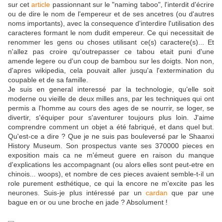
sur cet
article
passionnant sur le "naming taboo", l'interdit d'écrire
ou de dire le nom de l'empereur et de ses ancetres (ou d'autres
noms importants), avec la consequence d'interdire l'utilisation des
caracteres formant le nom dudit empereur. Ce qui necessitait de
renommer les gens ou choses utilisant ce(s) caractere(s)... Et
n'allez pas croire qu'outrepasser ce tabou etait puni d'une
amende legere ou d'un coup de bambou sur les doigts. Non non,
d'apres wikipedia, cela pouvait aller jusqu'a l'extermination du
coupable et de sa famille.
Je suis en general interessé par la technologie, qu'elle soit
moderne ou vieille de deux milles ans, par les techniques qui ont
permis a l'homme au cours des ages de se nourrir, se loger, se
divertir, s'équiper pour s'aventurer toujours plus loin. J'aime
comprendre comment un objet a été fabriqué, et dans quel but.
Qu'est-ce a dire ? Que je ne suis pas bouleversé par le Shaanxi
History Museum. Son prospectus vante ses 370000 pieces en
exposition mais ca ne m'émeut guere en raison du manque
d'explications les accompagnant (ou alors elles sont peut-etre en
chinois... woops), et nombre de ces pieces avaient semble-t-il un
role purement esthétique, ce qui la encore ne m'excite pas les
neurones. Suis-je plus intéressé par un
cardan
que par une
bague en or ou une broche en jade ? Absolument !