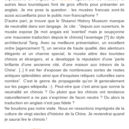
autres lieux touristiques font de gros efforts pour présenter en
anglais. Je me pose la question : les musées francais sont-ils
aussi accueillants pour le public non-francophone ?
D'autre part, je trouve que le Shaanxi History Museum manque
de neutralité dans son langage. Je cite : "depuis son ouverture, le
musée expose [le mot angais est 'exerted' mais je soupçonne
une mauvaise traduction depuis le chinois] l'avantage [?] du style
architectural Tang. Avec sa meilleure présentation, un excellent
ordre [agencement ?], un service de haute qualité, des alentours
élégants et un charme special, le musée attire des touristes
chinois et étrangers, et a developpé la réputation d'une 'perle
brillante d'une ancienne cité, d'une maison aux trésors de la
Chine'. [..] Il est fier d'exposer de nombreuses sortes de restes
antiques splendides ainsi que d'exquises reliques culturelles sans
nombre". C'est le genre de propagande qu'on lit generalement
sur les pages wikipedia :-). Peut-etre que c'est ainsi que sonne la
neutralité en chinois ? Ou plutot que les chinois ont tendance
naturellement a ne pas s'exprimer de facon neutre ? Ou alors la
traduction en anglais n'est pas fidele ?
Ne boudons pas notre visite. Nous en ressortons imprégnés de la
culture de vingt siecles d'histoire de la Chine. Je reviendrai quand
je saurai lire le chinois !