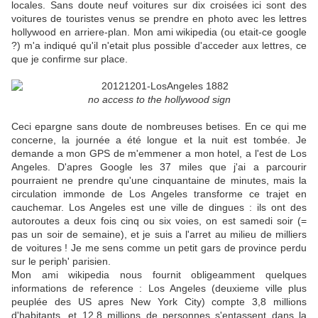
locales. Sans doute neuf voitures sur dix croisées ici sont des
voitures de touristes venus se prendre en photo avec les lettres
hollywood en arriere-plan. Mon ami wikipedia (ou etait-ce google
?) m'a indiqué qu'il n'etait plus possible d'acceder aux lettres, ce
que je confirme sur place.
no access to the hollywood sign
Ceci epargne sans doute de nombreuses betises. En ce qui me
concerne, la journée a été longue et la nuit est tombée. Je
demande a mon GPS de m'emmener a mon hotel, a l'est de Los
Angeles. D'apres Google les 37 miles que j'ai a parcourir
pourraient ne prendre qu'une cinquantaine de minutes, mais la
circulation immonde de Los Angeles transforme ce trajet en
cauchemar. Los Angeles est une ville de dingues : ils ont des
autoroutes a deux fois cinq ou six voies, on est samedi soir (=
pas un soir de semaine), et je suis a l'arret au milieu de milliers
de voitures ! Je me sens comme un petit gars de province perdu
sur le periph' parisien.
Mon ami wikipedia nous fournit obligeamment quelques
informations de reference : Los Angeles (deuxieme ville plus
peuplée des US apres New York City) compte 3,8 millions
d'habitants, et 12,8 millions de personnes s'entassent dans la