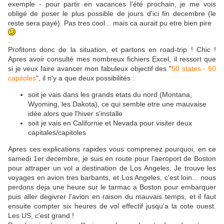
exemple - pour partir en vacances l'été prochain, je me vois
obligé de poser le plus possible de jours d'ici fin decembre (le
reste sera payé). Pas tres cool... mais ca aurait pu etre bien pire
.
Profitons donc de la situation, et partons en road-trip ! Chic !
Apres avoir consulté mes nombreux fichiers Excel, il ressort que
si je veux faire avancer mon fabuleux objectif des "
50 states - 50
capitoles
", il n'y a que deux possibilités :
soit je vais dans les grands etats du nord (Montana,
Wyoming, les Dakota), ce qui semble etre une mauvaise
idée alors que l'hiver s'installe
soit je vais en Californie et Nevada pour visiter deux
capitales/capitoles
Apres ces explications rapides vous comprenez pourquoi, en ce
samedi 1er decembre, je suis en route pour l'aeroport de Boston
pour attraper un vol a destination de Los Angeles. Je trouve les
voyages en avion tres barbants, et Los Angeles, c'est loin... nous
perdons deja une heure sur le tarmac a Boston pour embarquer
puis aller degivrer l'avion en raison du mauvais temps, et il faut
ensuite compter six heures de vol effectif jusqu'a la cote ouest.
Les US, c'est grand !