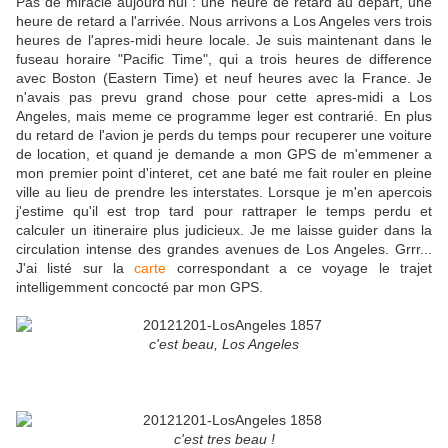
Pas de miracle aujourd'hui : une heure de retard au depart, une
heure de retard a l'arrivée. Nous arrivons a Los Angeles vers trois
heures de l'apres-midi heure locale. Je suis maintenant dans le
fuseau horaire "Pacific Time", qui a trois heures de difference
avec Boston (Eastern Time) et neuf heures avec la France. Je
n'avais pas prevu grand chose pour cette apres-midi a Los
Angeles, mais meme ce programme leger est contrarié. En plus
du retard de l'avion je perds du temps pour recuperer une voiture
de location, et quand je demande a mon GPS de m'emmener a
mon premier point d'interet, cet ane baté me fait rouler en pleine
ville au lieu de prendre les interstates. Lorsque je m'en apercois
j'estime qu'il est trop tard pour rattraper le temps perdu et
calculer un itineraire plus judicieux. Je me laisse guider dans la
circulation intense des grandes avenues de Los Angeles. Grrr...
J'ai listé sur la
carte
correspondant a ce voyage le trajet
intelligemment concocté par mon GPS.
c'est beau, Los Angeles
c'est tres beau !