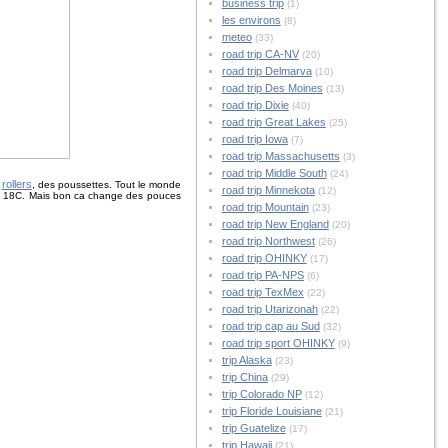
business trip
(1)
les environs
(8)
meteo
(33)
road trip CA-NV
(20)
road trip Delmarva
(10)
road trip Des Moines
(13)
road trip Dixie
(40)
road trip Great Lakes
(25)
road trip Iowa
(7)
road trip Massachusetts
(3)
road trip Middle South
(24)
rollers
s
, des poussettes. Tout le monde
road trip Minnekota
(12)
 les 18C. Mais bon ca change des pouces
road trip Mountain
(23)
road trip New England
(20)
road trip Northwest
(26)
road trip OHINKY
(17)
road trip PA-NPS
(6)
road trip TexMex
(22)
road trip Utarizonah
(22)
road trip cap au Sud
(32)
road trip sport OHINKY
(9)
trip Alaska
(23)
trip China
(29)
trip Colorado NP
(12)
trip Floride Louisiane
(21)
trip Guatelize
(17)
trip Hawaii
(21)