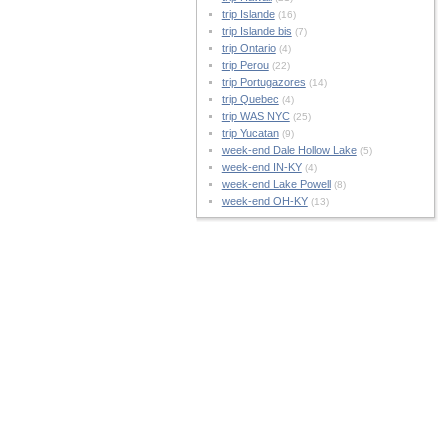
trip Islande
(16)
trip Islande bis
(7)
trip Ontario
(4)
trip Perou
(22)
trip Portugazores
(14)
trip Quebec
(4)
trip WAS NYC
(25)
trip Yucatan
(9)
week-end Dale Hollow Lake
(5)
week-end IN-KY
(4)
week-end Lake Powell
(8)
week-end OH-KY
(13)