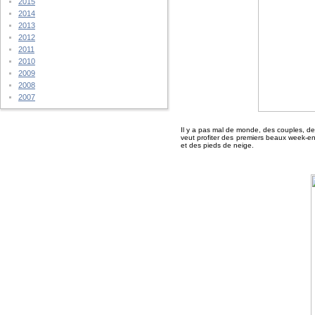
2015
2014
2013
2012
2011
2010
2009
2008
2007
Il y a pas mal de monde, des couples, de
veut profiter des premiers beaux week-end
et des pieds de neige.