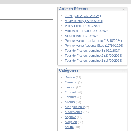
Articles Récents
2024, part 2 (31/12/2024)
A day in Philly (22/10/2024)
Valley Forge (21/10/2024)
Hopewell Furnace (20/10/2024)
Steamtown (19/10/2024)
Pennsylvanie - sur la route (18/10/2024)
Pennsylvania National Sites (17/10/2024)
Tour de France, semaine 3 (3/10/2024)
Tour de France, semaine 2 (23/09/2024)
Tour de France, semaine 1 (18/09/2024)
Catégories
Boston
(29)
Curaçao
(3)
France
(23)
Grenada
(4)
Londres
(6)
ailleurs
(84)
aller plus haut
(2)
autochtones
(13)
bagnole
(12)
blogston
(86)
bouffe
(10)