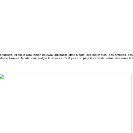
s familles, et sur la Minuteman Bikeway qui passe juste a cote, des marcheurs, des cyclistes, de
s de l'annee. A noter que malgre le soleil ca n'est pas non plus la canicule, il doit faire dans