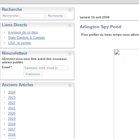
Recherche
samedi 19 avril 2008
Liens Directs
Arlington Spy Pond
A propos de ce blog
Pour profiter du beau temps nous allons 
State Capitols & Capitals
USA : le vertige
Niouzeletteur
Abonnez-vous pour être averti des nouveaux
articles publiés.
Email
Anciens Articles
2024
2023
2022
2021
2020
2019
2018
2017
2016