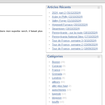
Articles Récents
2024, part 2 (31/12/2024)
A day in Philly (22/10/2024)
Valley Forge (21/10/2024)
Hopewell Furnace (20/10/2024)
Steamtown (19/10/2024)
ans mon superbe ranch, il faisait plus
Pennsylvanie - sur la route (18/10/2024)
Pennsylvania National Sites (17/10/2024)
Tour de France, semaine 3 (3/10/2024)
Tour de France, semaine 2 (23/09/2024)
Tour de France, semaine 1 (18/09/2024)
Catégories
Boston
(29)
Curaçao
(3)
France
(23)
Grenada
(4)
Londres
(6)
ailleurs
(84)
aller plus haut
(2)
autochtones
(13)
bagnole
(12)
blogston
(86)
bouffe
(10)