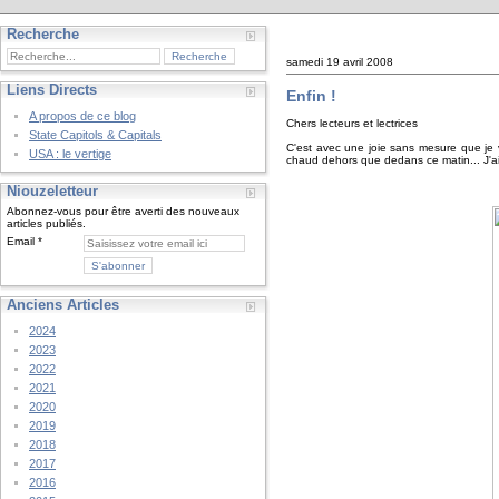
Recherche
samedi 19 avril 2008
Liens Directs
Enfin !
A propos de ce blog
Chers lecteurs et lectrices
State Capitols & Capitals
C'est avec une joie sans mesure que je v
USA : le vertige
chaud dehors que dedans ce matin... J'a
Niouzeletteur
Abonnez-vous pour être averti des nouveaux
articles publiés.
Email
Anciens Articles
2024
2023
2022
2021
2020
2019
2018
2017
2016