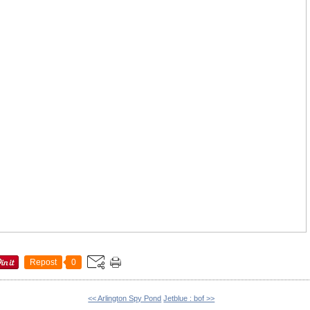
Repost
0
<< Arlington Spy Pond
Jetblue : bof >>