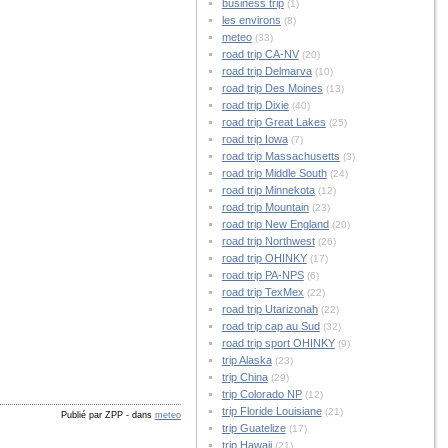
business trip
(1)
les environs
(8)
meteo
(33)
road trip CA-NV
(20)
road trip Delmarva
(10)
road trip Des Moines
(13)
road trip Dixie
(40)
road trip Great Lakes
(25)
road trip Iowa
(7)
road trip Massachusetts
(3)
road trip Middle South
(24)
road trip Minnekota
(12)
road trip Mountain
(23)
road trip New England
(20)
road trip Northwest
(26)
road trip OHINKY
(17)
road trip PA-NPS
(6)
road trip TexMex
(22)
road trip Utarizonah
(22)
road trip cap au Sud
(32)
road trip sport OHINKY
(9)
trip Alaska
(23)
trip China
(29)
trip Colorado NP
(12)
trip Floride Louisiane
(21)
Publié par ZPP
-
dans
meteo
trip Guatelize
(17)
trip Hawaii
(21)