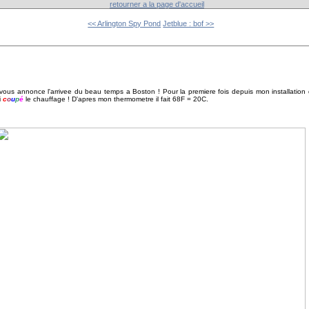
retourner a la page d'accueil
<< Arlington Spy Pond
Jetblue : bof >>
ous annonce l'arrivee du beau temps a Boston ! Pour la premiere fois depuis mon installation d
i
c
o
u
p
é
le chauffage ! D'apres mon thermometre il fait 68F = 20C.