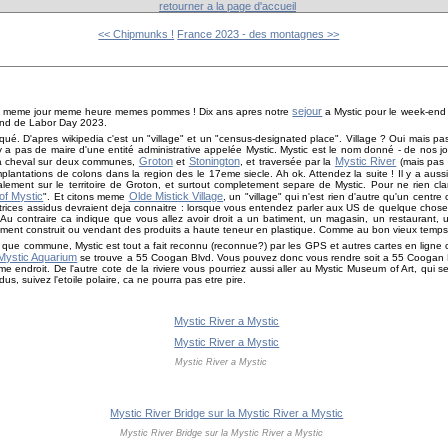
retourner a la page d'accueil
<< Chipmunks !
France 2023 - des montagnes >>
sejour
ans, meme jour meme heure memes pommes ! Dix ans apres notre
a Mystic pour le week-end 
-end de Labor Day 2023.
liqué. D'apres wikipedia c'est un "village" et un "census-designated place". Village ? Oui mai
n'y a pas de maire d'une entité administrative appelée Mystic. Mystic est le nom donné - de nos 
Groton
Stonington
Mystic River
a cheval sur deux communes,
et
, et traversée par la
(mais pas
mplantations de colons dans la region des le 17eme siecle. Ah ok. Attendez la suite ! Il y a auss
ement sur le territoire de Groton, et surtout completement separe de Mystic. Pour ne rien clarif
of Mystic
Olde Mistick Village
". Et citons meme
, un "village" qui n'est rien d'autre qu'un centr
ectrices assidus devraient deja connaitre : lorsque vous entendez parler aux US de quelque chose 
u contraire ca indique que vous allez avoir droit a un batiment, un magasin, un restaurant, 
ment construit ou vendant des produits a haute teneur en plastique. Comme au bon vieux temps
que commune, Mystic est tout a fait reconnu (reconnue?) par les GPS et autres cartes en ligne 
Mystic Aquarium
se trouve a 55 Coogan Blvd. Vous pouvez donc vous rendre soit a 55 Coogan B
e endroit. De l'autre cote de la riviere vous pourriez aussi aller au Mystic Museum of Art, qui s
us, suivez l'etoile polaire, ca ne pourra pas etre pire.
Mystic River a Mystic
Mystic River Bridge sur la Mystic River a Mystic