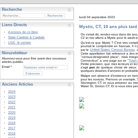
Recherche
lundi 04 septembre 2023
Liens Directs
Mystic, CT, 10 ans plus tard
A propos de ce blog
On s'etait dit, rendez-vous dans dix 
State Capitols & Capitals
C2 et moi allons a Mystic pour le week
USA : le vertige
Qu'est-ce que Mystic ? C'est tres comp
pourrait le comprendre en francais. Il 
United States Census Bureau
par le
, 
Niouzeletteur
Cette appellation fait reference a des i
"census-designated place", mais integral
Abonnez-vous pour être averti des nouveaux
Town 
Connecticut" a une page sur ze "
articles publiés.
Petite precision, que mes lecteurs et l
Email
s'agit
pas
de quelque chose de vieux. A
quelques dizaines d'annees et probable
Malgre son absence d'existence en tant 
pour les novices. Prenons un exemple.
Stonington CT, et vous arriverez au mem
Anciens Articles
Water St, Groton CT. Et si vous etes perd
2024
2023
2022
2021
2020
2019
2018
2017
2016