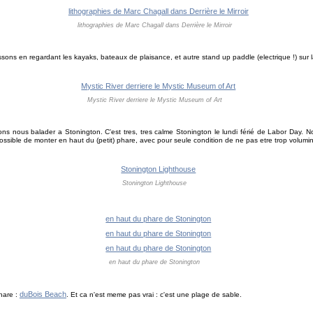
lithographies de Marc Chagall dans Derrière le Mirroir
ssons en regardant les kayaks, bateaux de plaisance, et autre stand up paddle (electrique !) sur l
Mystic River derriere le Mystic Museum of Art
ns nous balader a Stonington. C'est tres, tres calme Stonington le lundi férié de Labor Day. N
 possible de monter en haut du (petit) phare, avec pour seule condition de ne pas etre trop volumin
Stonington Lighthouse
en haut du phare de Stonington
duBois Beach
phare :
. Et ca n'est meme pas vrai : c'est une plage de sable.