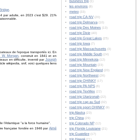
business trip
(1)
les environs
(8)
Bridge
.
meteo
(33)
$24 par adulte, en 2023 c'est $29. 21%
road trip CA-NV
(20)
raisonnable.
road trip Delmarva
(10)
road trip Des Moines
(13)
road trip Dixie
(40)
road trip Great Lakes
(25)
road trip Iowa
(7)
road trip Massachusetts
(3)
bateaux de l'epoque transportés ici. En
road trip Middle South
(24)
s W. Morgan
, construit en 1841 et en
Joseph
road trip Minnekota
teaux en difficulte, inventé par
(12)
cle wikipedia, snif, voici quelques liens
road trip Mountain
(23)
road trip New England
(20)
road trip Northwest
(26)
road trip OHINKY
(17)
road trip PA-NPS
(6)
road trip TexMex
(22)
road trip Utarizonah
(22)
road trip cap au Sud
(32)
road trip sport OHINKY
(9)
trip Alaska
(23)
trip China
(29)
e l'Atlantique "a la force humaine".
trip Colorado NP
(12)
Aimé
éraire française fondée en 1946 par
trip Floride Louisiane
(21)
trip Guatelize
(17)
trip Hawaii
(21)