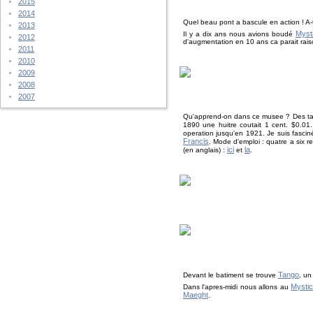
2015
2014
Quel beau pont a bascule en action ! A-t-
2013
Myst
Il y a dix ans nous avions boudé
2012
d'augmentation en 10 ans ca parait rai
2011
2010
2009
2008
2007
Qu'apprend-on dans ce musee ? Des tas d
1890 une huitre coutait 1 cent. $0.0
operation jusqu'en 1921. Je suis fascin
Francis
. Mode d'emploi : quatre a six re
ici
la
(en anglais) :
et
.
Tango
Devant le batiment se trouve
, un
Mysti
Dans l'apres-midi nous allons au
Maeght
.