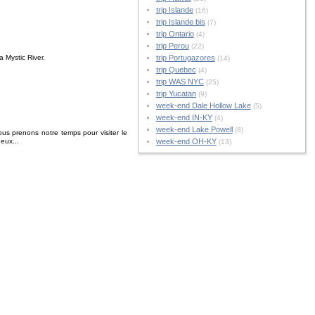
trip Islande
(16)
trip Islande bis
(7)
trip Ontario
(4)
trip Perou
(22)
a Mystic River.
trip Portugazores
(14)
trip Quebec
(4)
trip WAS NYC
(25)
trip Yucatan
(9)
week-end Dale Hollow Lake
(5)
week-end IN-KY
(4)
week-end Lake Powell
(8)
ous prenons notre temps pour visiter le
eux...
week-end OH-KY
(13)