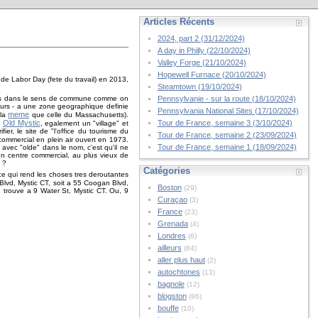
Articles Récents
2024, part 2 (31/12/2024)
A day in Philly (22/10/2024)
Valley Forge (21/10/2024)
Hopewell Furnace (20/10/2024)
de Labor Day (fete du travail) en 2013,
Steamtown (19/10/2024)
s pas dans le sens de commune comme on
Pennsylvanie - sur la route (18/10/2024)
jours - a une zone geographique definie
Pennsylvania National Sites (17/10/2024)
meme
 la
que celle du Massachusetts).
Old Mystic
Tour de France, semaine 3 (3/10/2024)
i
, egalement un "village" et
ier, le site de "l'office du tourisme du
Tour de France, semaine 2 (23/09/2024)
e commercial en plein air ouvert en 1973.
Tour de France, semaine 1 (18/09/2024)
avec "olde" dans le nom, c'est qu'il ne
un centre commercial, au plus vieux de
 ?
Catégories
ce qui rend les choses tres deroutantes
lvd, Mystic CT, soit a 55 Coogan Blvd,
Boston
(29)
e trouve a 9 Water St, Mystic CT. Ou, 9
Curaçao
(3)
France
(23)
Grenada
(4)
Londres
(6)
ailleurs
(84)
aller plus haut
(2)
autochtones
(13)
bagnole
(12)
blogston
(86)
bouffe
(10)