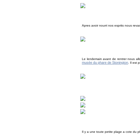
Apres avoir nourri nos esprits nous reva
Le lendemain avant de rentrer nous allo
musée du phare de Stonington
. Il est
Il y a une toute petite plage a cote du 