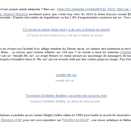
https://en.wikipedia.org/wiki/Mystic_River_Bascule_
il son propre article wikipedia ? Bien sur :
ic Seaport Museum
soi-disant parce que c'etait trop cher. En 2013 le ticket d'acces coutait 
sonnable ! D'apres mes tables de logarithmes ca fait 1.9% d'augmentation moyenne par an. Tres 
C2 recree la meme photo qu'il y a dix ans a l'entree du musee
e choses sur l'activité d'un village maritime du 19eme siecle, en visitant des batiments et des 
Charle
1. Mmm... ca donne quoi comme inflation sur 133 ans ? Je monte a bord du baleinier
é par un "metallic life car", un engin flottant en metal servant au sauvetage de passagers de ba
scapés s'installent dans le "life car" qui est ensuite halé par des cordes jusqu'au rivage. Pas d'arti
metallic life car
Thompson Exhibition Building, qui abrite des oeuvres d'art
 bateau a pedales qu'un certain Dwight Collins utilisa en 1992 pour battre le record de traversée d
c Museum of Art
Derrière le mirroir
pour voir une exposition sur "
", une revue artistique et litt