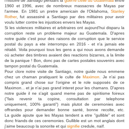
l'histoire de Santiago pendant la
guerre civile du Guatemala
entre
1960 et 1996, avec de nombreux massacres de Mayas par
l'armee. En 1981 un pretre americain de l'Oklahoma,
Stanley
Rother
, fut assassiné a Santiago par des militaires pour avoir
voulu lutter contre les injustices envers les Mayas.
Si les violences militaires et arbitraires ont aujourd'hui disparu la
corruption reste un probleme majeur au Guatemala. D'apres
notre guide c'est pour des raisons de corruption que le service
postal du pays a ete interrompu en 2016 - et n'a jamais ete
rétabli. Voila pourquoi tous les gens a qui nous avons demande
où acheter des timbres avaient des reactions bizarres, a la limite
de la panique ! Bon, donc pas de cartes postales souvenirs avec
tampon postal du Guatemala.
Pour clore notre visite de Santiago, notre guide nous emmene
chez un chaman pratiquant le culte de
Maximon
. Je n'ai pas
compris grand chose sur l'origine et le role supposés de ce
Maximon... et je n'ai pas grand interet pour les chamans. D'apres
notre guide il ne s'agit quand meme pas de spiritisme foireux
("fais revenir ta copine, consultation par telephone
uniquement, 100% garanti") mais plutot de ceremonies avec
offrandes pour demander bonne santé, bonne recolte, etc.
La guide ajoute que les Mayas tendent a etre "gullible" et sont
donc friands de ces ceremonies. Gullible est un mot anglais dont
j'aime beaucoup la sonorite et qui
signifie
credule, naïf.