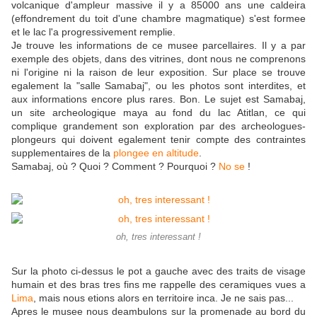
volcanique d'ampleur massive il y a 85000 ans une caldeira
(effondrement du toit d'une chambre magmatique) s'est formee
et le lac l'a progressivement remplie.
Je trouve les informations de ce musee parcellaires. Il y a par
exemple des objets, dans des vitrines, dont nous ne comprenons
ni l'origine ni la raison de leur exposition. Sur place se trouve
egalement la "salle Samabaj", ou les photos sont interdites, et
aux informations encore plus rares. Bon. Le sujet est Samabaj,
un site archeologique maya au fond du lac Atitlan, ce qui
complique grandement son exploration par des archeologues-
plongeurs qui doivent egalement tenir compte des contraintes
supplementaires de la
plongee en altitude
.
Samabaj, où ? Quoi ? Comment ? Pourquoi ?
No se
!
oh, tres interessant !
Sur la photo ci-dessus le pot a gauche avec des traits de visage
humain et des bras tres fins me rappelle des ceramiques vues a
Lima
, mais nous etions alors en territoire inca. Je ne sais pas...
Apres le musee nous deambulons sur la promenade au bord du