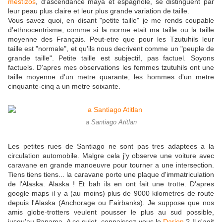
mestizos
, d'ascendance maya et espagnole, se distinguent par
leur peau plus claire et leur plus grande variation de taille.
Vous savez quoi, en disant "petite taille" je me rends coupable
d'ethnocentrisme, comme si la norme etait ma taille ou la taille
moyenne des Français. Peut-etre que pour les Tzutuhils leur
taille est "normale", et qu'ils nous decrivent comme un "peuple de
grande taille". Petite taille est subjectif, pas factuel. Soyons
factuels. D'apres mes observations les femmes tzutuhils ont une
taille moyenne d'un metre quarante, les hommes d'un metre
cinquante-cinq a un metre soixante.
a Santiago Atitlan
Les petites rues de Santiago ne sont pas tres adaptees a la
circulation automobile. Malgre cela j'y observe une voiture avec
caravane en grande manoeuvre pour tourner a une intersection.
Tiens tiens tiens... la caravane porte une plaque d'immatriculation
de l'Alaska. Alaska ! Et bah ils en ont fait une trotte. D'apres
google maps il y a (au moins) plus de 9000 kilometres de route
depuis l'Alaska (Anchorage ou Fairbanks). Je suppose que nos
amis globe-trotters veulent pousser le plus au sud possible,
jusqu'au Panama. A ce sujet, connaissez-vous le
Darien
? Il s'agit