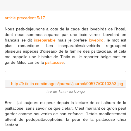
article precedent 5/17
Nous petit-dejeunons a cote de la cage des lovebirds de l'hotel,
dont nous sommes separes par une baie vitree. Lovebird en
francais se dit
inseparable
mais je prefere
lovebird
, le mot est
plus romantique. Les inseparables/lovebirds regroupent
plusieurs especes d'oiseaux de la famille des psittacidae, et cela
me rappelle une histoire de Tintin ou le reporter belge met en
garde Milou contre la
psittacose
.
http://fr.tintin.com/images/journal/journal/00577/C0103A3.jpg
tiré de Tintin au Congo
Brrr... j'ai toujours eu peur depuis la lecture de cet album de la
psittacose, sans savoir ce que c'etait. C'est marrant ce qu'on peut
garder comme souvenirs de son enfance. J'etais manifestement
atteint de pedopsittacophobie, la peur de la psittacose chez
l'enfant.