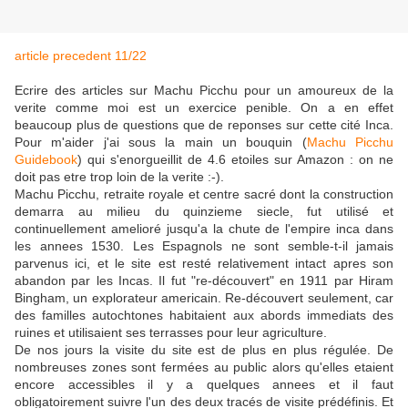
article precedent 11/22
Ecrire des articles sur Machu Picchu pour un amoureux de la
verite comme moi est un exercice penible. On a en effet
beaucoup plus de questions que de reponses sur cette cité Inca.
Pour m'aider j'ai sous la main un bouquin (
Machu Picchu
Guidebook
) qui s'enorgueillit de 4.6 etoiles sur Amazon : on ne
doit pas etre trop loin de la verite :-).
Machu Picchu, retraite royale et centre sacré dont la construction
demarra au milieu du quinzieme siecle, fut utilisé et
continuellement amelioré jusqu'a la chute de l'empire inca dans
les annees 1530. Les Espagnols ne sont semble-t-il jamais
parvenus ici, et le site est resté relativement intact apres son
abandon par les Incas. Il fut "re-découvert" en 1911 par Hiram
Bingham, un explorateur americain. Re-découvert seulement, car
des familles autochtones habitaient aux abords immediats des
ruines et utilisaient ses terrasses pour leur agriculture.
De nos jours la visite du site est de plus en plus régulée. De
nombreuses zones sont fermées au public alors qu'elles etaient
encore accessibles il y a quelques annees et il faut
obligatoirement suivre l'un des deux tracés de visite prédéfinis. Et